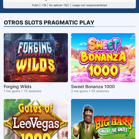
Publi | +18 | Se aplican T&C | Juega con responsabilidad
OTROS SLOTS PRAGMATIC PLAY
Forging Wilds
Sweet Bonanza 1000
1 me gusta • 75 sesiones
2 me gusta • 55 sesiones