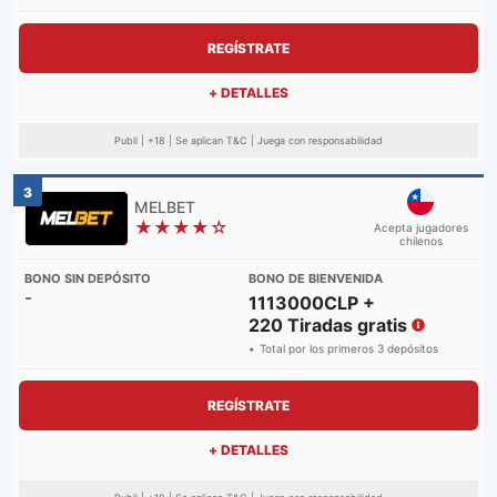
REGÍSTRATE
+ DETALLES
Publi | +18 | Se aplican T&C | Juega con responsabilidad
3
★★★★☆
Acepta jugadores
chilenos
-
1113000CLP +
220 Tiradas gratis
Total por los primeros 3 depósitos
REGÍSTRATE
+ DETALLES