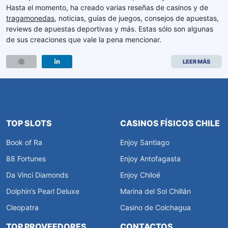
Hasta el momento, ha creado varias reseñas de casinos y de
tragamonedas
, noticias, guías de juegos, consejos de apuestas,
reviews de apuestas deportivas y más. Estas sólo son algunas
de sus creaciones que vale la pena mencionar.
LEER MÁS
TOP SLOTS
CASINOS FÍSICOS CHILE
Book of Ra
Enjoy Santiago
88 Fortunes
Enjoy Antofagasta
Da Vinci Diamonds
Enjoy Chiloé
Dolphin’s Pearl Deluxe
Marina del Sol Chillán
Cleopatra
Casino de Colchagua
TOP PROVEEDORES
CONTACTOS