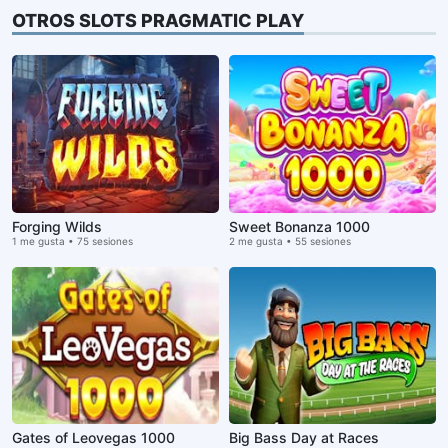
OTROS SLOTS PRAGMATIC PLAY
Forging Wilds
Sweet Bonanza 1000
1 me gusta • 75 sesiones
2 me gusta • 55 sesiones
Gates of Leovegas 1000
Big Bass Day at Races