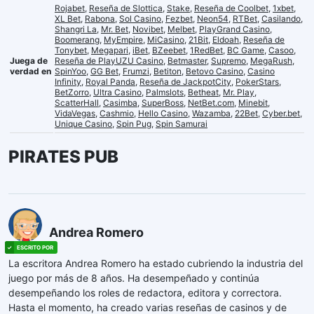
Rojabet
,
Reseña de Slottica
,
Stake
,
Reseña de Coolbet
,
1xbet
,
XL Bet
,
Rabona
,
Sol Casino
,
Fezbet
,
Neon54
,
RTBet
,
Casilando
,
Shangri La
,
Mr. Bet
,
Novibet
,
Melbet
,
PlayGrand Casino
,
Boomerang
,
MyEmpire
,
MiCasino
,
21Bit
,
Eldoah
,
Reseña de
Tonybet
,
Megapari
,
iBet
,
BZeebet
,
1RedBet
,
BC Game
,
Casoo
,
Juega de
Reseña de PlayUZU Casino
,
Betmaster
,
Supremo
,
MegaRush
,
verdad en
SpinYoo
,
GG Bet
,
Frumzi
,
Betiton
,
Betovo Casino
,
Casino
Infinity
,
Royal Panda
,
Reseña de JackpotCity
,
PokerStars
,
BetZorro
,
Ultra Casino
,
Palmslots
,
Betheat
,
Mr. Play
,
ScatterHall
,
Casimba
,
SuperBoss
,
NetBet.com
,
Minebit
,
VidaVegas
,
Cashmio
,
Hello Casino
,
Wazamba
,
22Bet
,
Cyber.bet
,
Unique Casino
,
Spin Pug
,
Spin Samurai
PIRATES PUB
Andrea Romero
La escritora Andrea Romero ha estado cubriendo la industria del
juego por más de 8 años. Ha desempeñado y continúa
desempeñando los roles de redactora, editora y correctora.
Hasta el momento, ha creado varias reseñas de casinos y de