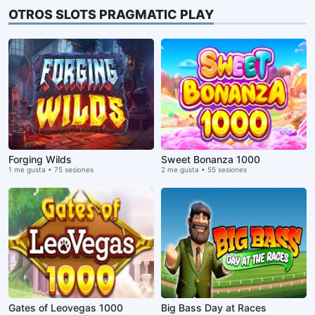
OTROS SLOTS PRAGMATIC PLAY
Forging Wilds
Sweet Bonanza 1000
1 me gusta • 75 sesiones
2 me gusta • 55 sesiones
Gates of Leovegas 1000
Big Bass Day at Races