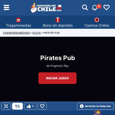
7
Tragamonedas
Bono sin depósito
Casinos Online
CASINOONLINECHILE
»
SLOTS
»
PIRATES PUB
Pirates Pub
de
Pragmatic Play
INICIAR JUEGO
1
REPORTAR UN PROBLEMA