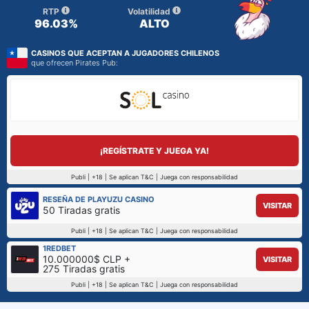
RTP
Volatilidad
96.03%
ALTO
CASINOS QUE ACEPTAN A JUGADORES CHILENOS
que ofrecen Pirates Pub:
¡REGÍSTRATE Y JUEGA YA!
Publi | +18 | Se aplican T&C | Juega con responsabilidad
RESEÑA DE PLAYUZU CASINO
VISITAR
50 Tiradas gratis
Publi | +18 | Se aplican T&C | Juega con responsabilidad
1REDBET
10.000000$ CLP +
VISITAR
275 Tiradas gratis
Publi | +18 | Se aplican T&C | Juega con responsabilidad