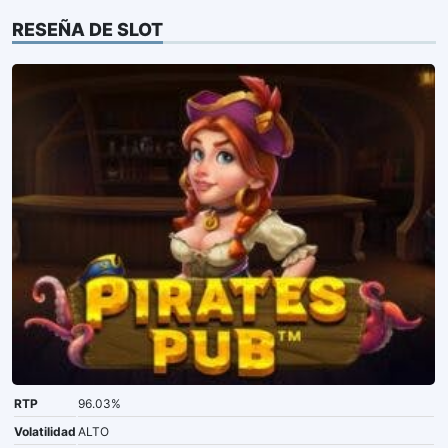
RESEÑA DE SLOT
RTP
96.03%
Volatilidad
ALTO