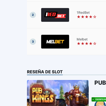
2
★★★★☆
3
★★★★☆
RESEÑA DE SLOT
PUB