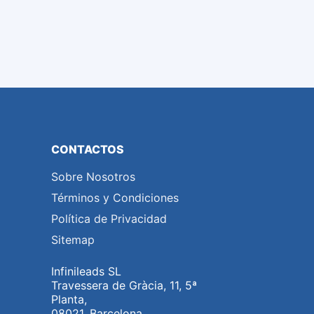
CONTACTOS
Sobre Nosotros
Términos y Condiciones
Política de Privacidad
Sitemap
Infinileads SL
Travessera de Gràcia, 11, 5ª
Planta,
08021, Barcelona