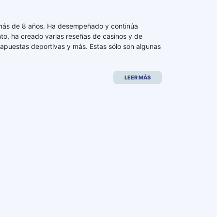
r más de 8 años. Ha desempeñado y continúa
to, ha creado varias reseñas de casinos y de
e apuestas deportivas y más. Estas sólo son algunas
LEER MÁS