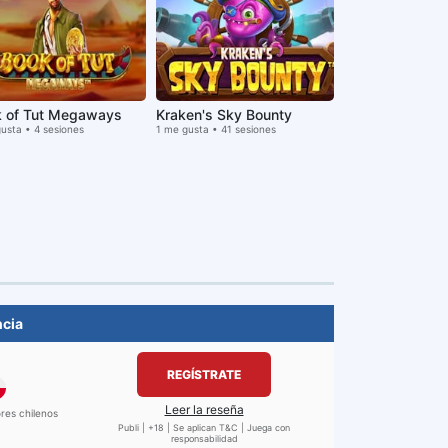
 of Tut Megaways
Kraken's Sky Bounty
usta • 4 sesiones
1 me gusta • 41 sesiones
ncia
REGÍSTRATE
Leer la reseña
res chilenos
Publi | +18 | Se aplican T&C | Juega con
responsabilidad