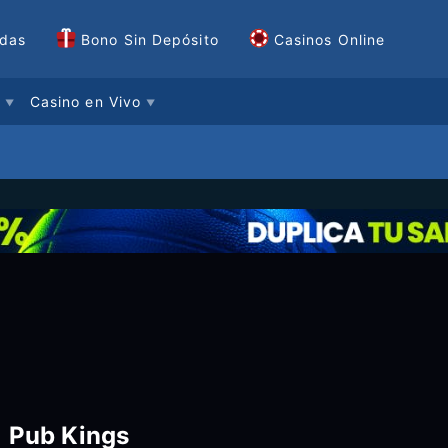
das
Bono Sin Depósito
Casinos Online
Casino en Vivo
▼
▼
Pub Kings