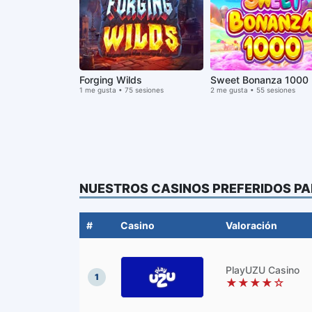
Forging Wilds
Sweet Bonanza 1000
1 me gusta • 75 sesiones
2 me gusta • 55 sesiones
NUESTROS CASINOS PREFERIDOS P
#
Casino
Valoración
1
★★★★☆