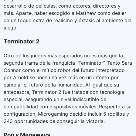
desarrollo de películas, como actores, directores y
más. Aparte, haber escogido a Matthew como dealer
da un toque extra de realismo y éxtasis al ambiente del
juego.
Terminator 2
Otro de los juegos más esperados no es más que la
segunda trama de la franquicia “Terminator”. Tanto Sara
Connor como el mítico robot del futuro interpretado
por Arnold se unen una vez más en un intento por
cambiar el futuro de la humanidad. Al igual que su
antecesora, Terminator 2 fue tratada con tecnología
especial, asegurando un nivel indiscutible de
compatibilidad con dispositivos móviles. Respecto a su
configuración, Microgaming decidió incluir 5 rodillos y
243 oportunidades de conseguir la victoria.
Pop y Megaways