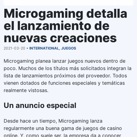
Microgaming detalla
el lanzamiento de
nuevas creaciones
2021-03-20 •
INTERNATIONAL
,
JUEGOS
Microgaming planea lanzar juegos nuevos dentro de
poco. Muchos de los títulos más solicitados integran la
lista de lanzamientos próximos del proveedor. Todos
vienen dotados de funciones especiales y temáticas
realmente vistosas.
Un anuncio especial
Desde hace un tiempo, Microgaming lanza
regularmente una buena gama de juegos de casino
online. Y, como suele ser, la empresa da a conocer