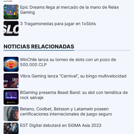
Epic Dreams llega al mercado de la mano de Relax
Gaming
3 Tragamonedas para jugar en 1xSlots
NOTICIAS RELACIONADAS
WinChile lanza su torneo de slots con un pozo de
500.000 CLP
Vibra Gaming lanza “Carnival”, su bingo multivelocidad
BGaming presenta Beast Band: su slot con temática de
rock salvaje
Betano, Coolbet, Betsson y Latamwin poseen
certificaciones internacionales de juego seguro
EGT Digital debutará en SiGMA Asia 2023