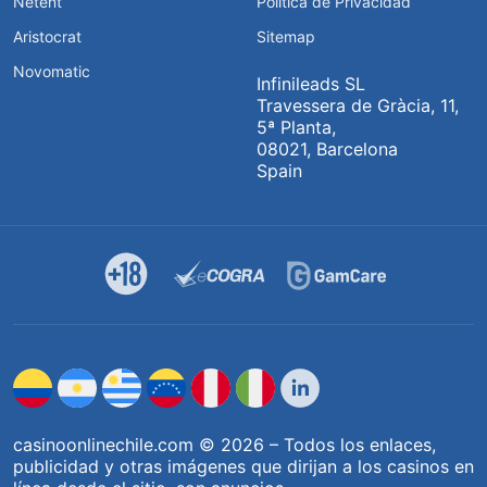
Netent
Política de Privacidad
Aristocrat
Sitemap
Novomatic
Infinileads SL
Travessera de Gràcia, 11,
5ª Planta,
08021, Barcelona
Spain
casinoonlinechile.com © 2026 – Todos los enlaces,
publicidad y otras imágenes que dirijan a los casinos en