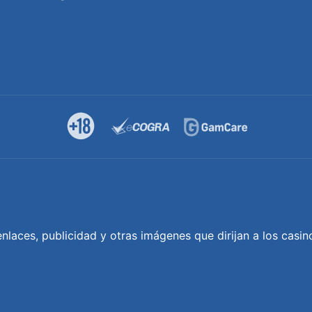
aces, publicidad y otras imágenes que dirijan a los casinos