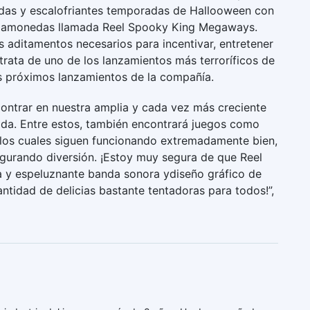
adas y escalofriantes temporadas de Hallooween con
ragamonedas llamada Reel Spooky King Megaways.
 aditamentos necesarios para incentivar, entretener
 trata de uno de los lanzamientos más terroríficos de
os próximos lanzamientos de la compañía.
ntrar en nuestra amplia y cada vez más creciente
da. Entre estos, también encontrará juegos como
los cuales siguen funcionando extremadamente bien,
gurando diversión. ¡Estoy muy segura de que Reel
 y espeluznante banda sonora ydiseño gráfico de
cantidad de delicias bastante tentadoras para todos!”,