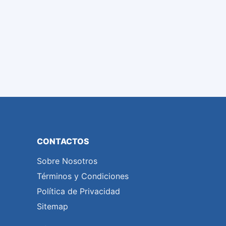
CONTACTOS
Sobre Nosotros
Términos y Condiciones
Política de Privacidad
Sitemap