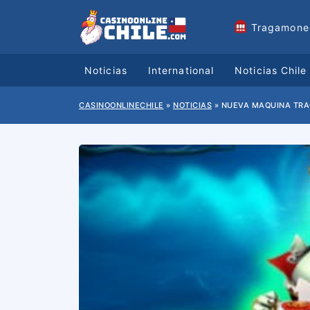
Tragamone
Noticias
International
Noticias Chile
CASINOONLINECHILE
»
NOTICIAS
»
NUEVA MAQUINA TRA