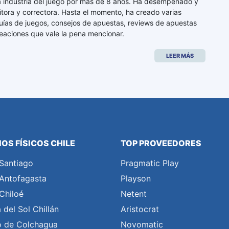
a industria del juego por más de 8 años. Ha desempeñado y
tora y correctora. Hasta el momento, ha creado varias
 guías de juegos, consejos de apuestas, reviews de apuestas
reaciones que vale la pena mencionar.
LEER MÁS
OS FÍSICOS CHILE
TOP PROVEEDORES
Santiago
Pragmatic Play
 Antofagasta
Playson
Chiloé
Netent
 del Sol Chillán
Aristocrat
o de Colchagua
Novomatic