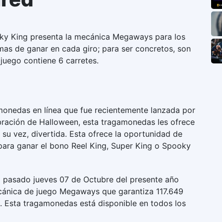
y King presenta la mecánica Megaways para los
mas de ganar en cada giro; para ser concretos, son
 juego contiene 6 carretes.
onedas en línea que fue recientemente lanzada por
ebración de Halloween, esta tragamonedas les ofrece
 su vez, divertida. Esta ofrece la oportunidad de
para ganar el bono Reel King, Super King o Spooky
el pasado jueves 07 de Octubre del presente año
ecánica de juego Megaways que garantiza 117.649
s. Esta tragamonedas está disponible en todos los