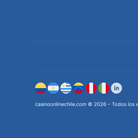
casinoonlinechile.com © 2026 – Todos los enl