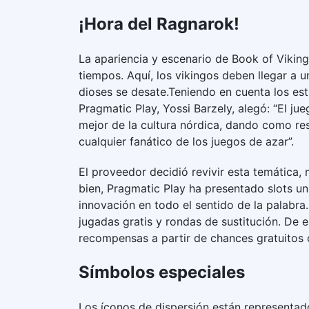
¡Hora del Ragnarok!
La apariencia y escenario de Book of Vikings
tiempos. Aquí, los vikingos deben llegar a u
dioses se desate.Teniendo en cuenta los est
Pragmatic Play, Yossi Barzely, alegó: “El jue
mejor de la cultura nórdica, dando como re
cualquier fanático de los juegos de azar”.
El proveedor decidió revivir esta temática,
bien, Pragmatic Play ha presentado slots un
innovación en todo el sentido de la palabr
jugadas gratis y rondas de sustitución. De 
recompensas a partir de chances gratuitos o
Símbolos especiales
Los íconos de dispersión están representad