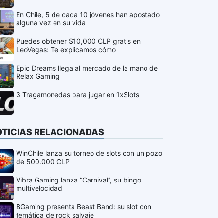
En Chile, 5 de cada 10 jóvenes han apostado
alguna vez en su vida
Puedes obtener $10,000 CLP gratis en
LeoVegas: Te explicamos cómo
Epic Dreams llega al mercado de la mano de
Relax Gaming
3 Tragamonedas para jugar en 1xSlots
OTICIAS RELACIONADAS
WinChile lanza su torneo de slots con un pozo
de 500.000 CLP
Vibra Gaming lanza “Carnival”, su bingo
multivelocidad
BGaming presenta Beast Band: su slot con
temática de rock salvaje