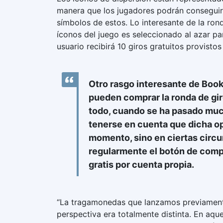
manera que los jugadores podrán conseguir 
símbolos de estos. Lo interesante de la rond
íconos del juego es seleccionado al azar p
usuario recibirá 10 giros gratuitos provisto
Otro rasgo interesante de Book
pueden comprar la ronda de giro
todo, cuando se ha pasado much
tenerse en cuenta que dicha op
momento, sino en ciertas circu
regularmente el botón de compr
gratis por cuenta propia.
“La tragamonedas que lanzamos previamente 
perspectiva era totalmente distinta. En aque