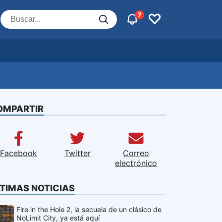
7
OMPARTIR
Facebook
Twitter
Correo
electrónico
TIMAS NOTICIAS
Fire in the Hole 2, la secuela de un clásico de
NoLimit City, ya está aquí