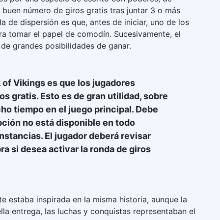
buen número de giros gratis tras juntar 3 o más
a de dispersión es que, antes de iniciar, uno de los
ara tomar el papel de comodín. Sucesivamente, el
s de grandes posibilidades de ganar.
 of Vikings es que los jugadores
s gratis. Esto es de gran utilidad, sobre
o tiempo en el juego principal. Debe
ción no está disponible en todo
nstancias. El jugador deberá revisar
a si desea activar la ronda de giros
estaba inspirada en la misma historia, aunque la
lla entrega, las luchas y conquistas representaban el