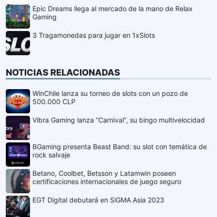
Epic Dreams llega al mercado de la mano de Relax
Gaming
3 Tragamonedas para jugar en 1xSlots
NOTICIAS RELACIONADAS
WinChile lanza su torneo de slots con un pozo de
500.000 CLP
Vibra Gaming lanza “Carnival”, su bingo multivelocidad
BGaming presenta Beast Band: su slot con temática de
rock salvaje
Betano, Coolbet, Betsson y Latamwin poseen
certificaciones internacionales de juego seguro
EGT Digital debutará en SiGMA Asia 2023