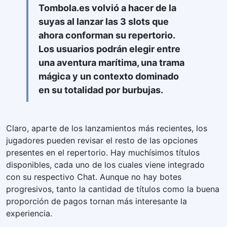
Tombola.es volvió a hacer de la
suyas al lanzar las 3 slots que
ahora conforman su repertorio.
Los usuarios podrán elegir entre
una aventura marítima, una trama
mágica y un contexto dominado
en su totalidad por burbujas.
Claro, aparte de los lanzamientos más recientes, los
jugadores pueden revisar el resto de las opciones
presentes en el repertorio. Hay muchísimos títulos
disponibles, cada uno de los cuales viene integrado
con su respectivo Chat. Aunque no hay botes
progresivos, tanto la cantidad de títulos como la buena
proporción de pagos tornan más interesante la
experiencia.