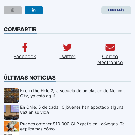
LEER MÁS
COMPARTIR
Facebook
Twitter
Correo
electrónico
ÚLTIMAS NOTICIAS
Fire in the Hole 2, la secuela de un clásico de NoLimit
City, ya está aquí
En Chile, 5 de cada 10 jóvenes han apostado alguna
vez en su vida
Puedes obtener $10,000 CLP gratis en LeoVegas: Te
explicamos cómo