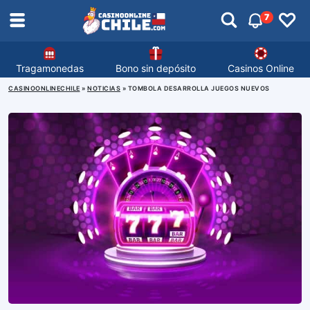
7
Tragamonedas
Bono sin depósito
Casinos Online
CASINOONLINECHILE
»
NOTICIAS
»
TOMBOLA DESARROLLA JUEGOS NUEVOS