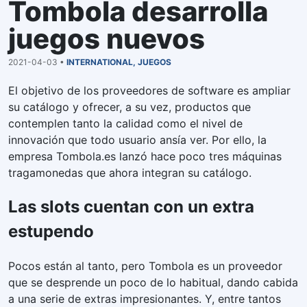
Tombola desarrolla
juegos nuevos
2021-04-03 •
INTERNATIONAL
,
JUEGOS
El objetivo de los proveedores de software es ampliar
su catálogo y ofrecer, a su vez, productos que
contemplen tanto la calidad como el nivel de
innovación que todo usuario ansía ver. Por ello, la
empresa Tombola.es lanzó hace poco tres máquinas
tragamonedas que ahora integran su catálogo.
Las slots cuentan con un extra
estupendo
Pocos están al tanto, pero Tombola es un proveedor
que se desprende un poco de lo habitual, dando cabida
a una serie de extras impresionantes. Y, entre tantos