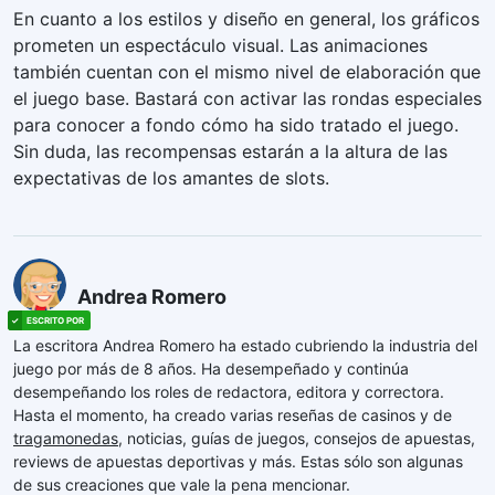
En cuanto a los estilos y diseño en general, los gráficos
prometen un espectáculo visual. Las animaciones
también cuentan con el mismo nivel de elaboración que
el juego base. Bastará con activar las rondas especiales
para conocer a fondo cómo ha sido tratado el juego.
Sin duda, las recompensas estarán a la altura de las
expectativas de los amantes de slots.
Andrea Romero
La escritora Andrea Romero ha estado cubriendo la industria del
juego por más de 8 años. Ha desempeñado y continúa
desempeñando los roles de redactora, editora y correctora.
Hasta el momento, ha creado varias reseñas de casinos y de
tragamonedas
, noticias, guías de juegos, consejos de apuestas,
reviews de apuestas deportivas y más. Estas sólo son algunas
de sus creaciones que vale la pena mencionar.