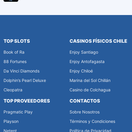
TOP SLOTS
CASINOS FÍSICOS CHILE
Book of Ra
Enjoy Santiago
88 Fortunes
Enjoy Antofagasta
Da Vinci Diamonds
Enjoy Chiloé
Dolphin’s Pearl Deluxe
Marina del Sol Chillán
Cleopatra
Casino de Colchagua
TOP PROVEEDORES
CONTACTOS
Pragmatic Play
Sobre Nosotros
Playson
Términos y Condiciones
Netent
Política de Privacidad