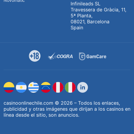
Novomatic
Infinileads SL
Travessera de Gràcia, 11,
5ª Planta,
08021, Barcelona
Spain
casinoonlinechile.com © 2026 – Todos los enlaces,
publicidad y otras imágenes que dirijan a los casinos en
línea desde el sitio, son anuncios.