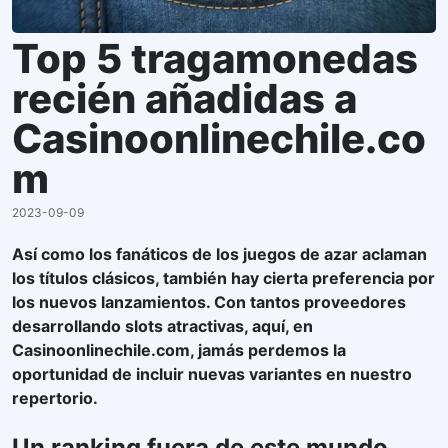
Top 5 tragamonedas
recién añadidas a
Casinoonlinechile.co
m
2023-09-09
Así como los fanáticos de los juegos de azar aclaman
los títulos clásicos, también hay cierta preferencia por
los nuevos lanzamientos. Con tantos proveedores
desarrollando slots atractivas, aquí, en
Casinoonlinechile.com, jamás perdemos la
oportunidad de incluir nuevas variantes en nuestro
repertorio.
Un ranking fuera de este mundo