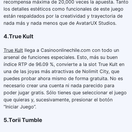
recompensa máxima de 20,000 veces la apuesta. Tanto
los detalles estéticos como funcionales de este juego
están respaldados por la creatividad y trayectoria de
nada más y nada menos que de AvatarUX Studios.
4.True Kult
True Kult
llega a Casinoonlinechile.com con todo un
arsenal de funciones especiales. Esto, más su buen
índice RTP de 96.09 %, convierte a la slot True Kult en
una de las joyas más atractivas de Nolimit City, que
puedes probar ahora mismo de forma gratuita. No es
necesario crear una cuenta ni nada parecido para
poder jugar gratis. Sólo tienes que seleccionar el juego
que quieras y, sucesivamente, presionar el botón
“Iniciar Juego”.
5.Torii Tumble