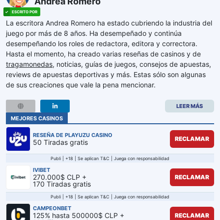
Andrea Romero
La escritora Andrea Romero ha estado cubriendo la industria del
juego por más de 8 años. Ha desempeñado y continúa
desempeñando los roles de redactora, editora y correctora.
Hasta el momento, ha creado varias reseñas de casinos y de
tragamonedas
, noticias, guías de juegos, consejos de apuestas,
reviews de apuestas deportivas y más. Estas sólo son algunas
de sus creaciones que vale la pena mencionar.
LEER MÁS
MEJORES CASINOS
RESEÑA DE PLAYUZU CASINO
RECLAMAR
50 Tiradas gratis
Publi | +18 | Se aplican T&C | Juega con responsabilidad
IVIBET
270.000$ CLP +
RECLAMAR
170 Tiradas gratis
Publi | +18 | Se aplican T&C | Juega con responsabilidad
CAMPEONBET
125% hasta 500000$ CLP +
RECLAMAR