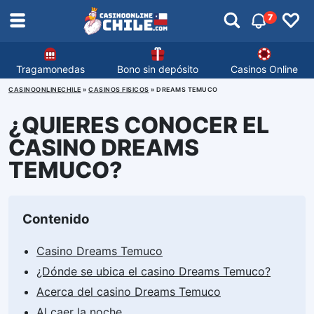
7
Tragamonedas
Bono sin depósito
Casinos Online
CASINOONLINECHILE
»
CASINOS FISICOS
»
DREAMS TEMUCO
¿QUIERES CONOCER EL
CASINO DREAMS
TEMUCO?
Contenido
Casino Dreams Temuco
¿Dónde se ubica el casino Dreams Temuco?
Acerca del casino Dreams Temuco
Al caer la noche