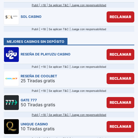
Publi | +18 | Se aplican T&C | Juega con responsabilidad
SOL CASINO
RECLAMAR
Publi | +18 | Se aplican T&C | Juega con responsabilidad
MEJORES CASINOS SIN DEPÓSITO
RESEÑA DE PLAYUZU CASINO
RECLAMAR
Publi | +18 | Se aplican T&C | Juega con responsabilidad
RESEÑA DE COOLBET
RECLAMAR
25 Tiradas gratis
Publi | +18 | Se aplican T&C | Juega con responsabilidad
GATE 777
RECLAMAR
50 Tiradas gratis
Publi | +18 | Se aplican T&C | Juega con responsabilidad
UNIQUE CASINO
RECLAMAR
10 Tiradas gratis