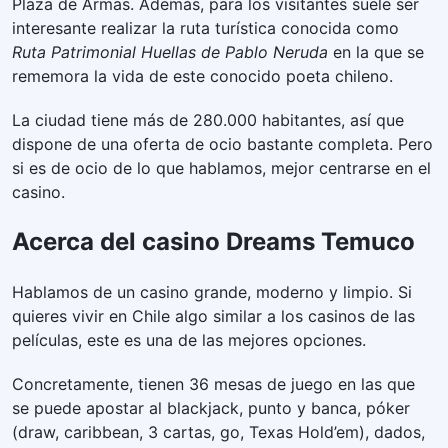
Plaza de Armas. Además, para los visitantes suele ser
interesante realizar la ruta turística conocida como
Ruta Patrimonial Huellas de Pablo Neruda
en la que se
rememora la vida de este conocido poeta chileno.
La ciudad tiene más de 280.000 habitantes, así que
dispone de una oferta de ocio bastante completa. Pero
si es de ocio de lo que hablamos, mejor centrarse en el
casino.
Acerca del casino Dreams Temuco
Hablamos de un casino grande, moderno y limpio. Si
quieres vivir en Chile algo similar a los casinos de las
películas, este es una de las mejores opciones.
Concretamente, tienen 36 mesas de juego en las que
se puede apostar al blackjack, punto y banca, póker
(draw, caribbean, 3 cartas, go, Texas Hold’em), dados,