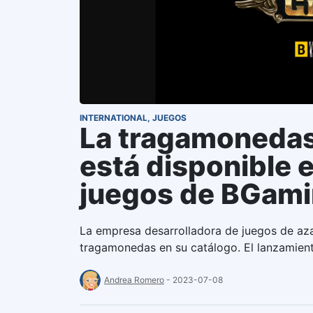
INTERNATIONAL
,
JUEGOS
La tragamonedas
está disponible e
juegos de BGam
La empresa desarrolladora de juegos de az
tragamonedas en su catálogo. El lanzamient
Andrea Romero
- 2023-07-08