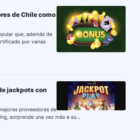
ores de Chile como
opular que, además de
rtificado por varias
de jackpots con
 mejores proveedores de
ing, sorprende una vez más a su...