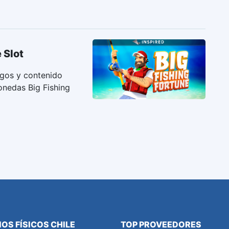
 Slot
egos y contenido
onedas Big Fishing
OS FÍSICOS CHILE
TOP PROVEEDORES