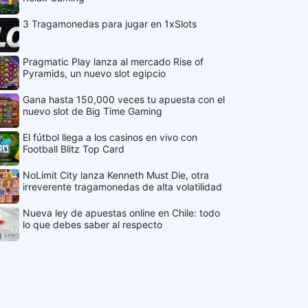
3 Tragamonedas para jugar en 1xSlots
Pragmatic Play lanza al mercado Rise of
Pyramids, un nuevo slot egipcio
Gana hasta 150,000 veces tu apuesta con el
nuevo slot de Big Time Gaming
El fútbol llega a los casinos en vivo con
Football Blitz Top Card
NoLimit City lanza Kenneth Must Die, otra
irreverente tragamonedas de alta volatilidad
Nueva ley de apuestas online en Chile: todo
lo que debes saber al respecto