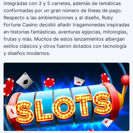
integradas con 3 y 5 carretes, además de temáticas
conformadas por un gran número de líneas de pago.
Respecto a las ambientaciones y al diseño, Ruby
Fortune Casino decidió añadir tragamonedas inspiradas
en historias fantásticas, aventuras egipcias, mitologías,
frutas y más. Muchos de estos lanzamientos albergan
estilos clásicos y otros fueron dotados con tecnología
y diseños modernos.