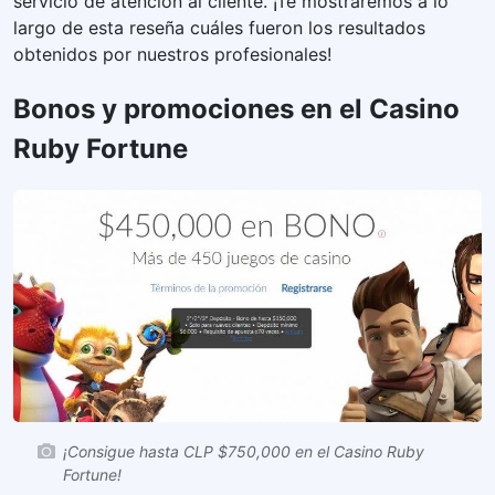
servicio de atención al cliente. ¡Te mostraremos a lo
largo de esta reseña cuáles fueron los resultados
obtenidos por nuestros profesionales!
Bonos y promociones en el Casino
Ruby Fortune
¡Consigue hasta CLP $750,000 en el Casino Ruby
Fortune!