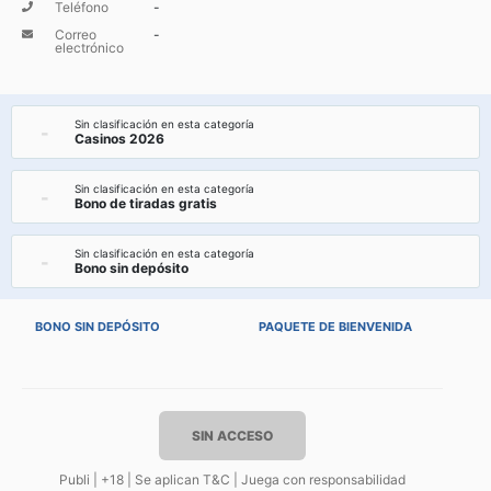
Teléfono
-
Correo
-
electrónico
Sin clasificación en esta categoría
-
Casinos 2026
Sin clasificación en esta categoría
-
Bono de tiradas gratis
Sin clasificación en esta categoría
-
Bono sin depósito
BONO SIN DEPÓSITO
PAQUETE DE BIENVENIDA
SIN ACCESO
Publi | +18 | Se aplican T&C | Juega con responsabilidad