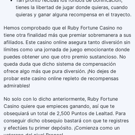
Tan pronto recibas los fondos de bonificación,
tienes la libertad de jugar donde quieras, cuando
quieras y ganar alguna recompensa en el trayecto.
Hemos comprobado que el Ruby Fortune Casino no
tiene otra finalidad más que premiar sobremanera a sus
afiliados. Este casino online asegura tanto diversión sin
límites como una jornada de juego emocionante donde
puedes obtener uno que otro premio sustancioso. No
queda duda que dicho sistema de compensación
ofrece algo más que pura diversión. ¡No dejes de
probar este casino online repleto de recompensas
admirables!
No solo con lo dicho anteriormente, Ruby Fortune
Casino quiere que empieces ganando, así que te
obsequiará un total de 2,500 Puntos de Lealtad. Para
conseguir dicho obsequio bastará con que te registres
y efectúes tu primer depósito. ¡Comienza como un