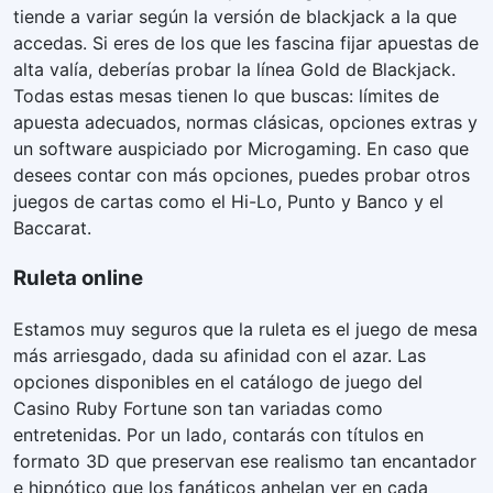
tiende a variar según la versión de blackjack a la que
accedas. Si eres de los que les fascina fijar apuestas de
alta valía, deberías probar la línea Gold de Blackjack.
Todas estas mesas tienen lo que buscas: límites de
apuesta adecuados, normas clásicas, opciones extras y
un software auspiciado por Microgaming. En caso que
desees contar con más opciones, puedes probar otros
juegos de cartas como el Hi-Lo, Punto y Banco y el
Baccarat.
Ruleta online
Estamos muy seguros que la ruleta es el juego de mesa
más arriesgado, dada su afinidad con el azar. Las
opciones disponibles en el catálogo de juego del
Casino Ruby Fortune son tan variadas como
entretenidas. Por un lado, contarás con títulos en
formato 3D que preservan ese realismo tan encantador
e hipnótico que los fanáticos anhelan ver en cada