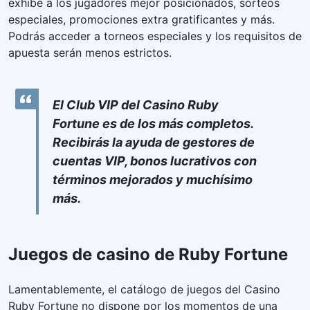
exhibe a los jugadores mejor posicionados, sorteos
especiales, promociones extra gratificantes y más.
Podrás acceder a torneos especiales y los requisitos de
apuesta serán menos estrictos.
El Club VIP del Casino Ruby
Fortune es de los más completos.
Recibirás la ayuda de gestores de
cuentas VIP, bonos lucrativos con
términos mejorados y muchísimo
más.
Juegos de casino de Ruby Fortune
Lamentablemente, el catálogo de juegos del Casino
Ruby Fortune no dispone por los momentos de una