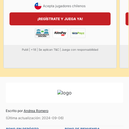
Acepta jugadores chilenos
¡REGÍSTRATE Y JUEGA YA!
Publi | +18 | Se aplican T&C | Juega con responsabilidad
Escrito por
Andrea Romero
(Última actualización: 2024-09-06)