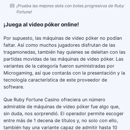
¡Prueba las mejores slots con botes progresivos de Ruby
Fortune!
¡Juega al video póker online!
Por supuesto, las máquinas de video póker no podían
faltar. Así como muchos jugadores disfrutan de las
tragamonedas, también hay quienes se deleitan con las
partidas movidas de las máquinas de video póker. Las
variantes de la categoría fueron suministradas por
Microgaming, así que contarás con la presentación y la
tecnología característica de este proveedor de
software.
Que Ruby Fortune Casino ofreciera un número
admirable de máquinas de video póker fue algo que,
sin duda, nos sorprendió. El operador permite escoger
entre más de 1 decena de títulos y, no solo con ello,
también hay una variante capaz de admitir hasta 10