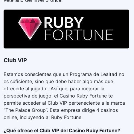
veterano del nivel Bronce!
Club VIP
Estamos conscientes que un Programa de Lealtad no
es suficiente, sino que debe haber algo más que
ofrecerle al jugador. Así que, para mejorar la
perspectiva de juego, el Casino Ruby Fortune te
permite acceder al Club VIP perteneciente a la marca
“The Palace Group”. Esta empresa dirige 4 casinos
online, incluyendo al Ruby Fortune.
¿Qué ofrece el Club VIP del Casino Ruby Fortune?