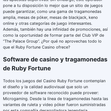
pone a tu disposición lo mejor que un sitio de juegos
puede garantizar, como una gama de tragamonedas
amplia, mesas de póker, mesas de blackjack, keno
online y otras categorías de juego interesantes.
Además, también hay una infinidad de promociones, así
como la oportunidad de formar parte del Club VIP de
“The Palace Group”. ¿Por qué no aprovechas todo lo
que el Ruby Fortune Casino ofrece?
Software de casino y tragamonedas
de Ruby Fortune
Todos los juegos del Casino Ruby Fortune contemplan
el diseño y la calidad audiovisual que solo un
proveedor de software reconocido puede proveer:
Microgaming. Desde la línea de tragamonedas hasta las
variantes de ruleta y video póker fueron suministradas
por esta compañía desarrolladora legendaria.