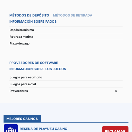
MÉTODOS DE DEPÓSITO
MÉTODOS DE RETIRADA
INFORMACIÓN SOBRE PAGOS
Depósito mínimo
Retirada mínima
Plazo de pago
PROVEEDORES DE SOFTWARE
INFORMACIÓN SOBRE LOS JUEGOS
Juegos para escritorio
Juegos para móvil
Proveedores
0
MEJORES CASINOS
RESEÑA DE PLAYUZU CASINO
RECLAMAR