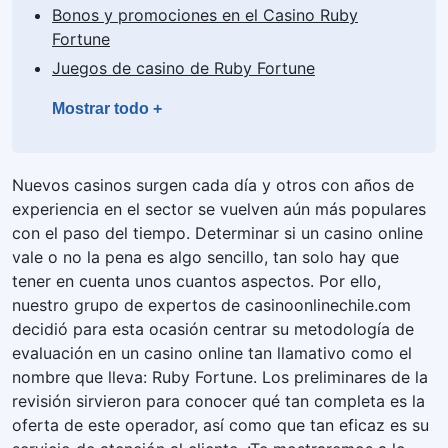
Bonos y promociones en el Casino Ruby
Fortune
Juegos de casino de Ruby Fortune
Mostrar todo +
Nuevos casinos surgen cada día y otros con años de
experiencia en el sector se vuelven aún más populares
con el paso del tiempo. Determinar si un casino online
vale o no la pena es algo sencillo, tan solo hay que
tener en cuenta unos cuantos aspectos. Por ello,
nuestro grupo de expertos de casinoonlinechile.com
decidió para esta ocasión centrar su metodología de
evaluación en un casino online tan llamativo como el
nombre que lleva: Ruby Fortune. Los preliminares de la
revisión sirvieron para conocer qué tan completa es la
oferta de este operador, así como que tan eficaz es su