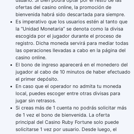
usuario. Si bien podrá optar por el resto de las
ofertas del casino online, la promoción de
bienvenida habrá sido descartada para siempre.
Es imperativo que los usuarios estén al tanto que
la “Unidad Monetaria” se denota como la divisa
escogida por el jugador durante el proceso de
registro. Dicha moneda servirá para mediar todas
las operaciones llevadas a cabo en la página del
casino online.
El bono de ingreso aparecerá en el monedero del
jugador al cabo de 10 minutos de haber efectuado
el primer depósito.
En caso que el operador no admita tu moneda
local, puedes escoger entre otras divisas para
jugar sin retrasos.
Si creas más de 1 cuenta no podrás solicitar más
de 1 vez el bono de bienvenida. La oferta
principal del Casino Ruby Fortune solo puede
solicitarse 1 vez por usuario. Desde luego, el