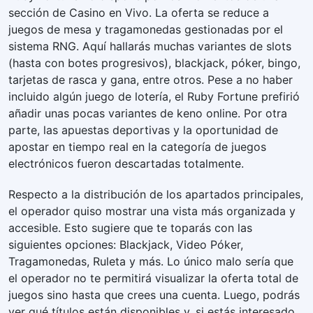
sección de Casino en Vivo. La oferta se reduce a
juegos de mesa y tragamonedas gestionadas por el
sistema RNG. Aquí hallarás muchas variantes de slots
(hasta con botes progresivos), blackjack, póker, bingo,
tarjetas de rasca y gana, entre otros. Pese a no haber
incluido algún juego de lotería, el Ruby Fortune prefirió
añadir unas pocas variantes de keno online. Por otra
parte, las apuestas deportivas y la oportunidad de
apostar en tiempo real en la categoría de juegos
electrónicos fueron descartadas totalmente.
Respecto a la distribución de los apartados principales,
el operador quiso mostrar una vista más organizada y
accesible. Esto sugiere que te toparás con las
siguientes opciones: Blackjack, Video Póker,
Tragamonedas, Ruleta y más. Lo único malo sería que
el operador no te permitirá visualizar la oferta total de
juegos sino hasta que crees una cuenta. Luego, podrás
ver qué títulos están disponibles y, si estás interesado,