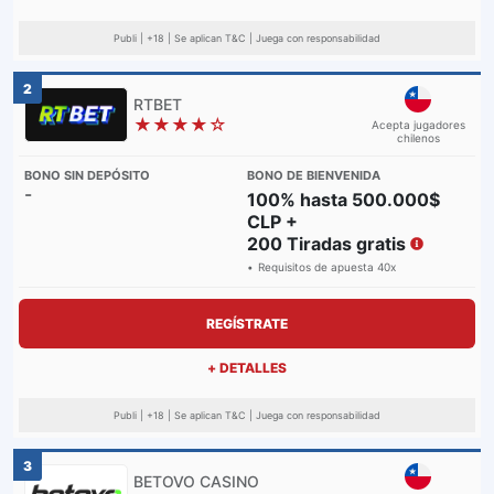
Publi | +18 | Se aplican T&C | Juega con responsabilidad
2
★★★★☆
Acepta jugadores
chilenos
-
100% hasta 500.000$
CLP +
200 Tiradas gratis
Requisitos de apuesta 40x
REGÍSTRATE
+ DETALLES
Publi | +18 | Se aplican T&C | Juega con responsabilidad
3