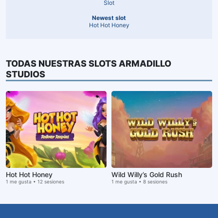
Slot
Newest slot
Hot Hot Honey
TODAS NUESTRAS SLOTS ARMADILLO
STUDIOS
Hot Hot Honey
Wild Willy’s Gold Rush
1 me gusta • 12 sesiones
1 me gusta • 8 sesiones