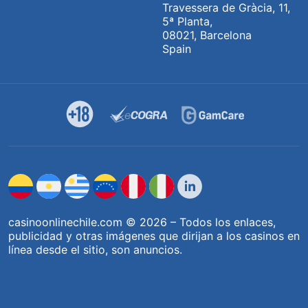
Travessera de Gràcia, 11,
5ª Planta,
08021, Barcelona
Spain
casinoonlinechile.com © 2026 – Todos los enlaces,
publicidad y otras imágenes que dirijan a los casinos en
línea desde el sitio, son anuncios.