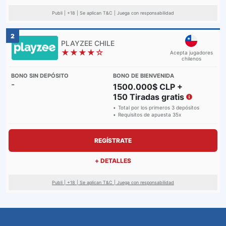
Publi | +18 | Se aplican T&C | Juega con responsabilidad
2
★★★★☆
Acepta jugadores
chilenos
-
1500.000$ CLP +
150 Tiradas gratis
Total por los primeros 3 depósitos
Requisitos de apuesta 35x
REGÍSTRATE
+ DETALLES
Publi | +18 | Se aplican T&C | Juega con responsabilidad