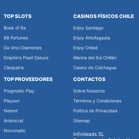
TOP SLOTS
CASINOS FÍSICOS CHILE
Book of Ra
Enjoy Santiago
88 Fortunes
Enjoy Antofagasta
Da Vinci Diamonds
Enjoy Chiloé
Dolphin’s Pearl Deluxe
Marina del Sol Chillán
Cleopatra
Casino de Colchagua
TOP PROVEEDORES
CONTACTOS
Pragmatic Play
Sobre Nosotros
Playson
Términos y Condiciones
Netent
Política de Privacidad
Aristocrat
Sitemap
Novomatic
Infinileads SL