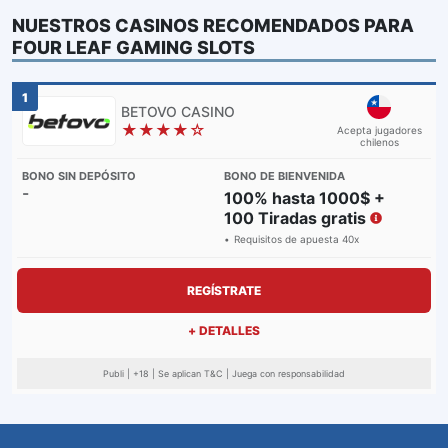
NUESTROS CASINOS RECOMENDADOS PARA
FOUR LEAF GAMING SLOTS
1
★★★★☆
Acepta jugadores
chilenos
-
100% hasta 1000$ +
100 Tiradas gratis
Requisitos de apuesta 40x
REGÍSTRATE
+ DETALLES
Publi | +18 | Se aplican T&C | Juega con responsabilidad