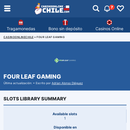
7
Tragamonedas
Bono sin depósito
Casinos Online
CASINOONLINECHILE
»
FOUR LEAF GAMING
FOUR LEAF GAMING
Última actualización: •
Escrito por
Adrian Alonso Diéguez
SLOTS LIBRARY SUMMARY
Available slots
1
Disponible en