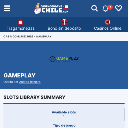
7
Tragamonedas
Bono sin depósito
Casinos Online
CASINOONLINECHILE
»
GAMEPLAY
GAMEPLAY
Escrito por
Andrea Romero
SLOTS LIBRARY SUMMARY
Available slots
1
Tipo de juego