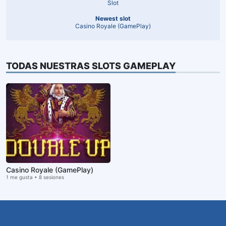
Slot
Newest slot
Casino Royale (GamePlay)
TODAS NUESTRAS SLOTS GAMEPLAY
Casino Royale (GamePlay)
1 me gusta • 8 sesiones