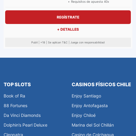
Requisitos de apuesta 40x
REGÍSTRATE
+ DETALLES
Publi | +18 | Se aplican T&C | Juega con responsabilidad
TOP SLOTS
CASINOS FÍSICOS CHILE
Book of Ra
Enjoy Santiago
88 Fortunes
Enjoy Antofagasta
Da Vinci Diamonds
Enjoy Chiloé
Dolphin’s Pearl Deluxe
Marina del Sol Chillán
Cleopatra
Casino de Colchagua