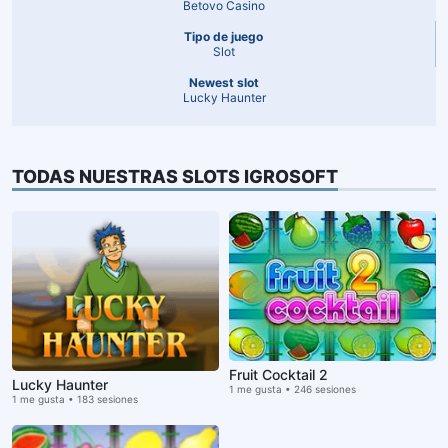
Betovo Casino
Tipo de juego
Slot
Newest slot
Lucky Haunter
TODAS NUESTRAS SLOTS IGROSOFT
Fruit Cocktail 2
Lucky Haunter
1 me gusta • 246 sesiones
1 me gusta • 183 sesiones