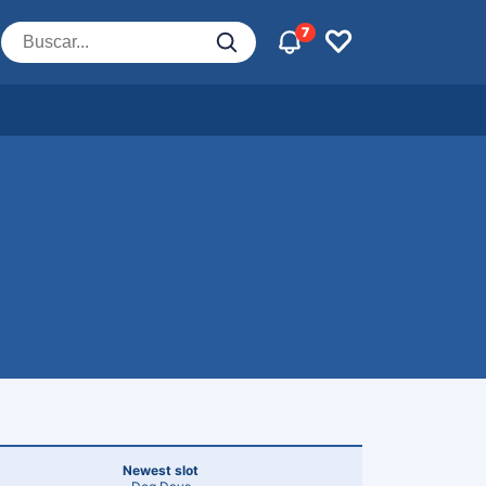
7
Newest slot