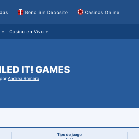
das
Bono Sin Depósito
Casinos Online
Casino en Vivo
▼
▼
ILED IT! GAMES
 por
Andrea Romero
Tipo de juego