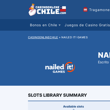
Tragamone
Bonos en Chile
Juegos de Casino Gratis
▼
CASINOONLINECHILE
»
NAILED IT! GAMES
NA
Escrito
SLOTS LIBRARY SUMMARY
Available slots