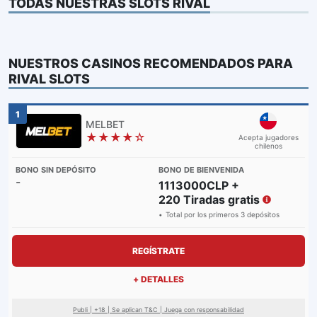
TODAS NUESTRAS SLOTS RIVAL
NUESTROS CASINOS RECOMENDADOS PARA
RIVAL SLOTS
1
★★★★☆
Acepta jugadores
chilenos
-
1113000CLP +
220 Tiradas gratis
Total por los primeros 3 depósitos
REGÍSTRATE
+ DETALLES
Publi | +18 | Se aplican T&C | Juega con responsabilidad