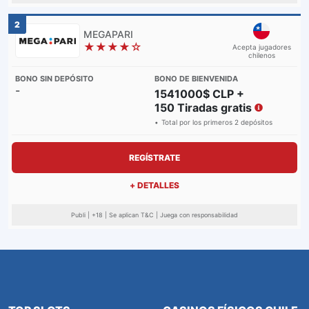
2
★★★★☆
Acepta jugadores
chilenos
-
1541000$ CLP +
150 Tiradas gratis
Total por los primeros 2 depósitos
REGÍSTRATE
+ DETALLES
Publi | +18 | Se aplican T&C | Juega con responsabilidad