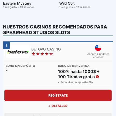
Eastern Mystery
Wild Colt
1 me gusta • 13 sesiones
1 me gusta • 13 sesiones
NUESTROS CASINOS RECOMENDADOS PARA
SPEARHEAD STUDIOS SLOTS
1
★★★★☆
Acepta jugadores
chilenos
-
100% hasta 1000$ +
100 Tiradas gratis
Requisitos de apuesta 40x
REGÍSTRATE
+ DETALLES