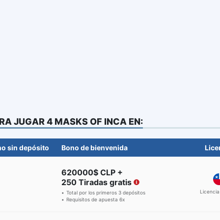
ARA JUGAR
4 MASKS OF INCA
EN:
o sin depósito
Bono de bienvenida
Lice
620000$ CLP +
250 Tiradas gratis
Licencia
Total por los primeros 3 depósitos
Requisitos de apuesta 6x