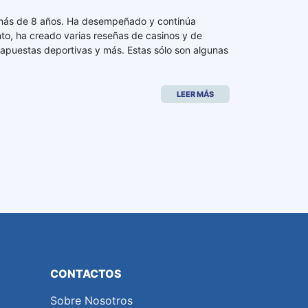
r más de 8 años. Ha desempeñado y continúa
to, ha creado varias reseñas de casinos y de
e apuestas deportivas y más. Estas sólo son algunas
LEER MÁS
CONTACTOS
Sobre Nosotros