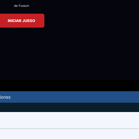
de
Foxium
INICIAR JUEGO
iones