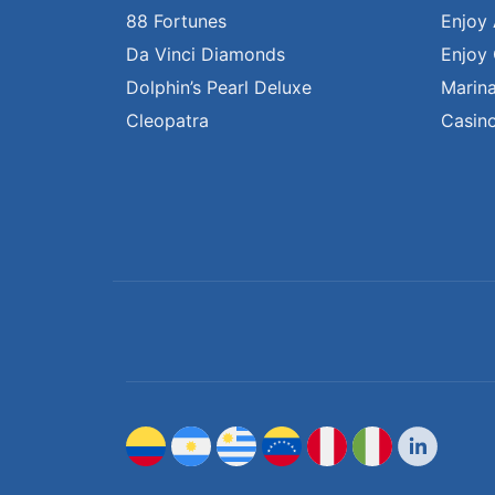
88 Fortunes
Enjoy
Da Vinci Diamonds
Enjoy 
Dolphin’s Pearl Deluxe
Marina
Cleopatra
Casin