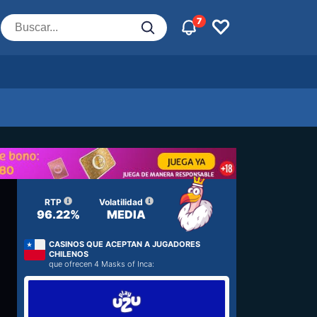
7
RTP
Volatilidad
96.22%
MEDIA
CASINOS QUE ACEPTAN A JUGADORES
CHILENOS
que ofrecen 4 Masks of Inca: