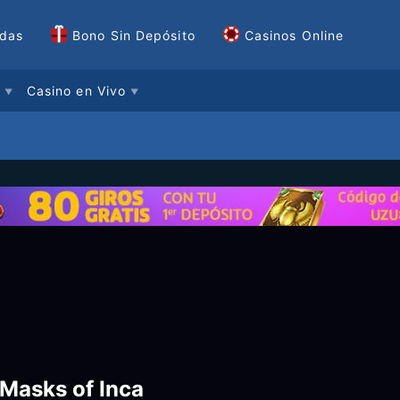
das
Bono Sin Depósito
Casinos Online
Casino en Vivo
▼
▼
 Masks of Inca