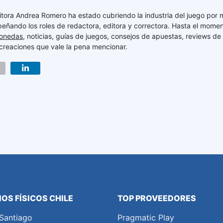
itora Andrea Romero ha estado cubriendo la industria del juego po
ñando los roles de redactora, editora y correctora. Hasta el momen
onedas
, noticias, guías de juegos, consejos de apuestas, reviews d
creaciones que vale la pena mencionar.
OS FÍSICOS CHILE
TOP PROVEEDORES
Santiago
Pragmatic Play