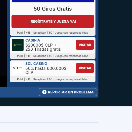
50 Giros Gratis
¡REGÍSTRATE Y JUEGA YA!
Publi | +18 | Se aplican T&C | Juega con responsabilidad
CASINIA
620000$ CLP +
VISITAR
250 Tiradas gratis
Publi | +18 | Se aplican T&C | Juega con responsabilidad
SOL CASINO
50% hasta 600.000$
VISITAR
CLP
Publi | +18 | Se aplican T&C | Juega con responsabilidad
REPORTAR UN PROBLEMA