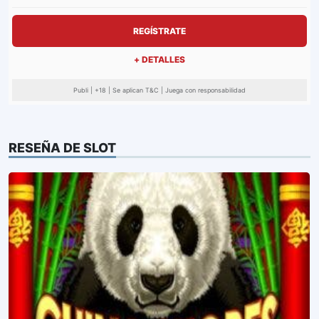
REGÍSTRATE
+ DETALLES
Publi | +18 | Se aplican T&C | Juega con responsabilidad
RESEÑA DE SLOT