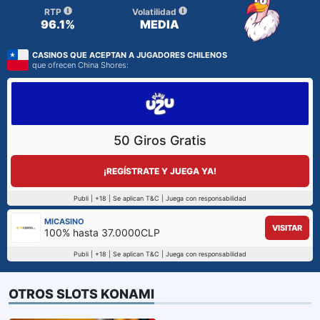
RTP
Volatilidad
96.1%
MEDIA
CASINOS QUE ACEPTAN A JUGADORES CHILENOS
que ofrecen China Shores:
50 Giros Gratis
¡REGÍSTRATE Y JUEGA YA!
Publi | +18 | Se aplican T&C | Juega con responsabilidad
MICASINO
VISITAR
100% hasta 37.0000CLP
Publi | +18 | Se aplican T&C | Juega con responsabilidad
OTROS SLOTS KONAMI