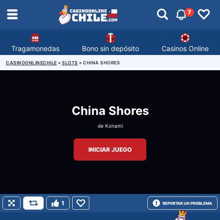
7
Tragamonedas
Bono sin depósito
Casinos Online
CASINOONLINECHILE
»
SLOTS
»
CHINA SHORES
China Shores
de
Konami
INICIAR JUEGO
1
REPORTAR UN PROBLEMA