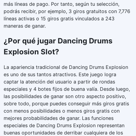
más líneas de pago. Por tanto, según tu selección,
podrás recibir, por ejemplo, 3 giros gratuitos con 7,776
líneas activas o 15 giros gratis vinculados a 243
maneras de ganar.
¿Por qué jugar Dancing Drums
Explosion Slot?
La apariencia tradicional de Dancing Drums Explosion
es uno de sus tantos atractivos. Este juego logra
captar la atención del usuario a partir de rondas
especiales y 4 botes fijos de buena valía. Desde luego,
las posibilidades de ganar son otro aspecto positivo,
sobre todo, porque puedes conseguir más giros gratis
con menos posibilidades o menos giros gratis con
mejores probabilidades de ganar. Las funciones
especiales de Dancing Drums Explosion representan
buenas oportunidades de derribar cualquiera de los