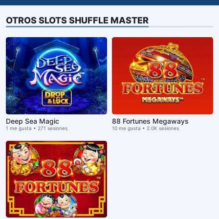
OTROS SLOTS SHUFFLE MASTER
Deep Sea Magic
88 Fortunes Megaways
1 me gusta • 271 sesiones
10 me gusta • 2.0K sesiones