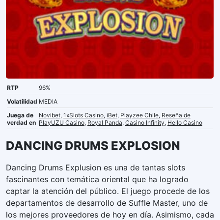
RTP
96%
Volatilidad
MEDIA
Juega de
Novibet
,
1xSlots Casino
,
iBet
,
Playzee Chile
,
Reseña de
verdad en
PlayUZU Casino
,
Royal Panda
,
Casino Infinity
,
Hello Casino
DANCING DRUMS EXPLOSION
Dancing Drums Explusion es una de tantas slots
fascinantes con temática oriental que ha logrado
captar la atención del público. El juego procede de los
departamentos de desarrollo de Suffle Master, uno de
los mejores proveedores de hoy en día. Asimismo, cada