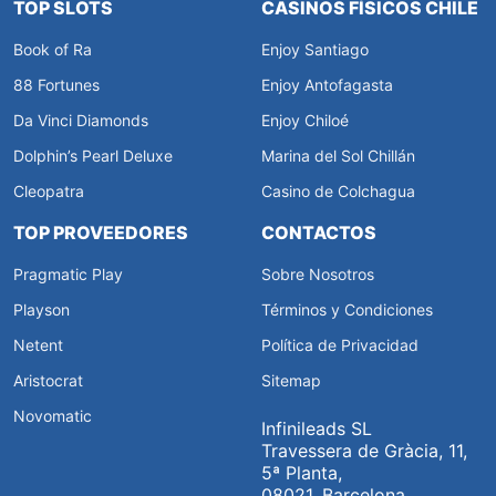
TOP SLOTS
CASINOS FÍSICOS CHILE
Book of Ra
Enjoy Santiago
88 Fortunes
Enjoy Antofagasta
Da Vinci Diamonds
Enjoy Chiloé
Dolphin’s Pearl Deluxe
Marina del Sol Chillán
Cleopatra
Casino de Colchagua
TOP PROVEEDORES
CONTACTOS
Pragmatic Play
Sobre Nosotros
Playson
Términos y Condiciones
Netent
Política de Privacidad
Aristocrat
Sitemap
Novomatic
Infinileads SL
Travessera de Gràcia, 11,
5ª Planta,
08021, Barcelona