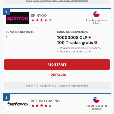
Publi | +18 | Se aplican T&C | Juega con responsabilidad
2
★★★★☆
Acepta jugadores
chilenos
-
1000000$ CLP +
100 Tiradas gratis
Total por los primeros 3 depósitos
Requisitos de apuesta 35x
REGÍSTRATE
+ DETALLES
Publi | +18 | Se aplican T&C | Juega con responsabilidad
3
★★★★☆
Acepta jugadores
chilenos