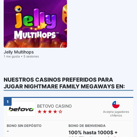
Jelly Multihops
1 me gusta • 5 sesiones
NUESTROS CASINOS PREFERIDOS PARA
JUGAR
NIGHTMARE FAMILY MEGAWAYS
EN:
1
★★★★☆
Acepta jugadores
chilenos
-
100% hasta 1000$ +