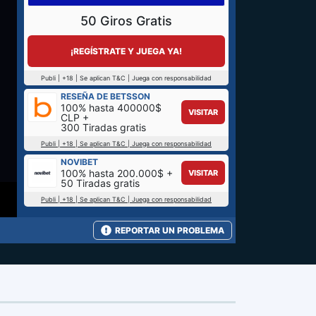
50 Giros Gratis
¡REGÍSTRATE Y JUEGA YA!
Publi | +18 | Se aplican T&C | Juega con responsabilidad
RESEÑA DE BETSSON
100% hasta 400000$
VISITAR
CLP +
300 Tiradas gratis
Publi | +18 | Se aplican T&C | Juega con responsabilidad
NOVIBET
100% hasta 200.000$ +
VISITAR
50 Tiradas gratis
Publi | +18 | Se aplican T&C | Juega con responsabilidad
REPORTAR UN PROBLEMA