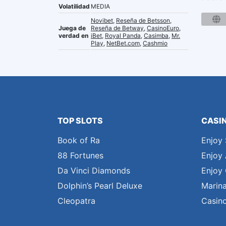
Volatilidad
MEDIA
Novibet
,
Reseña de Betsson
,
Juega de
Reseña de Betway
,
CasinoEuro
,
verdad en
iBet
,
Royal Panda
,
Casimba
,
Mr.
Play
,
NetBet.com
,
Cashmio
TOP SLOTS
CASIN
Book of Ra
Enjoy 
88 Fortunes
Enjoy
Da Vinci Diamonds
Enjoy 
Dolphin’s Pearl Deluxe
Marina
Cleopatra
Casin