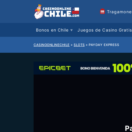
Tragamone
Bonos en Chile
Juegos de Casino Gratis
▼
CASINOONLINECHILE
»
SLOTS
»
PAYDAY EXPRESS
P