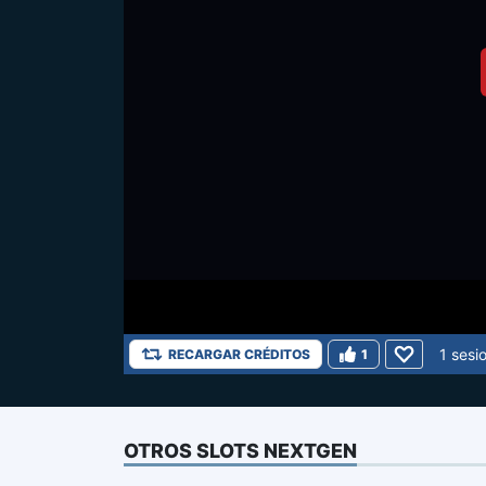
1
sesi
RECARGAR CRÉDITOS
1
OTROS SLOTS NEXTGEN