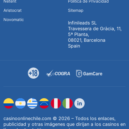
Netent
Política de Privacidad
Aristocrat
Sitemap
Novomatic
Infinileads SL
Travessera de Gràcia, 11,
5ª Planta,
08021, Barcelona
Spain
casinoonlinechile.com © 2026 – Todos los enlaces,
publicidad y otras imágenes que dirijan a los casinos en