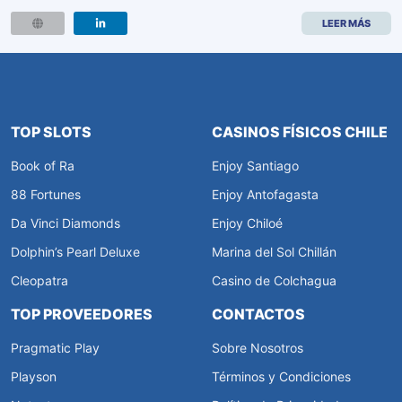
LEER MÁS
TOP SLOTS
CASINOS FÍSICOS CHILE
Book of Ra
Enjoy Santiago
88 Fortunes
Enjoy Antofagasta
Da Vinci Diamonds
Enjoy Chiloé
Dolphin’s Pearl Deluxe
Marina del Sol Chillán
Cleopatra
Casino de Colchagua
TOP PROVEEDORES
CONTACTOS
Pragmatic Play
Sobre Nosotros
Playson
Términos y Condiciones