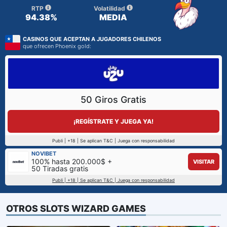
RTP
Volatilidad
94.38%
MEDIA
CASINOS QUE ACEPTAN A JUGADORES CHILENOS
que ofrecen Phoenix gold:
50 Giros Gratis
¡REGÍSTRATE Y JUEGA YA!
Publi | +18 | Se aplican T&C | Juega con responsabilidad
NOVIBET
100% hasta 200.000$ +
VISITAR
50 Tiradas gratis
Publi | +18 | Se aplican T&C | Juega con responsabilidad
OTROS SLOTS WIZARD GAMES