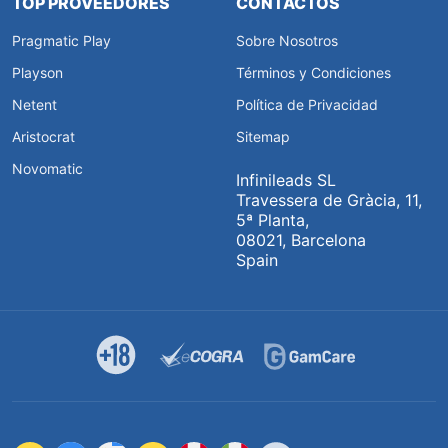
TOP PROVEEDORES
CONTACTOS
Pragmatic Play
Sobre Nosotros
Playson
Términos y Condiciones
Netent
Política de Privacidad
Aristocrat
Sitemap
Novomatic
Infinileads SL
Travessera de Gràcia, 11,
5ª Planta,
08021, Barcelona
Spain