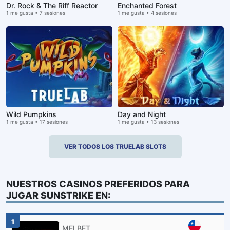
Dr. Rock & The Riff Reactor
Enchanted Forest
1 me gusta • 7 sesiones
1 me gusta • 4 sesiones
Wild Pumpkins
Day and Night
1 me gusta • 17 sesiones
1 me gusta • 13 sesiones
VER TODOS LOS TRUELAB SLOTS
NUESTROS CASINOS PREFERIDOS PARA
JUGAR
SUNSTRIKE
EN:
1