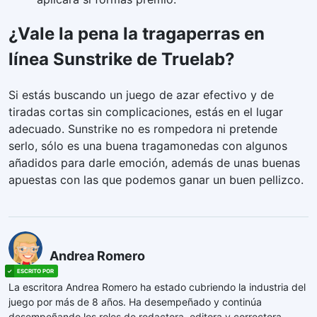
¿Vale la pena la tragaperras en
línea Sunstrike de Truelab?
Si estás buscando un juego de azar efectivo y de
tiradas cortas sin complicaciones, estás en el lugar
adecuado. Sunstrike no es rompedora ni pretende
serlo, sólo es una buena tragamonedas con algunos
añadidos para darle emoción, además de unas buenas
apuestas con las que podemos ganar un buen pellizco.
Andrea Romero
La escritora Andrea Romero ha estado cubriendo la industria del
juego por más de 8 años. Ha desempeñado y continúa
desempeñando los roles de redactora, editora y correctora.