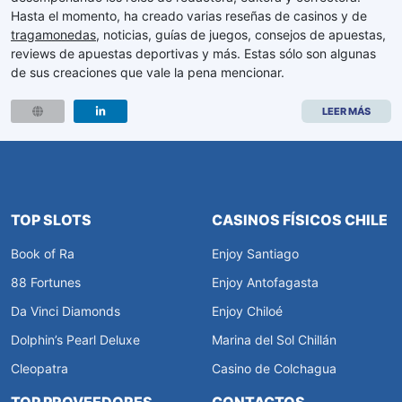
Hasta el momento, ha creado varias reseñas de casinos y de
tragamonedas
, noticias, guías de juegos, consejos de apuestas,
reviews de apuestas deportivas y más. Estas sólo son algunas
de sus creaciones que vale la pena mencionar.
LEER MÁS
TOP SLOTS
CASINOS FÍSICOS CHILE
Book of Ra
Enjoy Santiago
88 Fortunes
Enjoy Antofagasta
Da Vinci Diamonds
Enjoy Chiloé
Dolphin’s Pearl Deluxe
Marina del Sol Chillán
Cleopatra
Casino de Colchagua
TOP PROVEEDORES
CONTACTOS