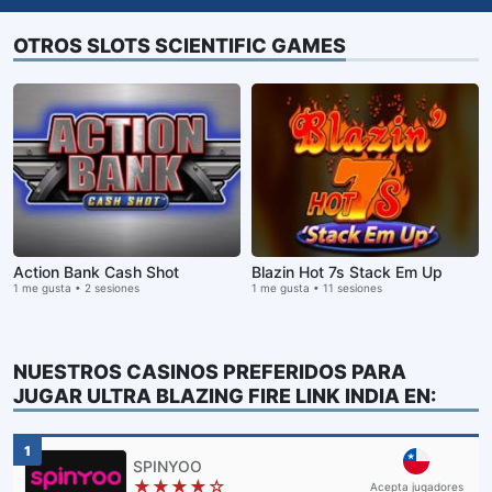
OTROS SLOTS SCIENTIFIC GAMES
Action Bank Cash Shot
Blazin Hot 7s Stack Em Up
1 me gusta • 2 sesiones
1 me gusta • 11 sesiones
NUESTROS CASINOS PREFERIDOS PARA
JUGAR
ULTRA BLAZING FIRE LINK INDIA
EN:
1
★★★★☆
Acepta jugadores