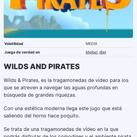
Volatilidad
MEDIA
Juega de verdad en
Melbet
,
iBet
WILDS AND PIRATES
Wilds & Pirates, es la tragamonedas de vídeo para los
que se atreven a navegar las aguas profundas en
búsqueda de grandes riquezas.
Con una estética moderna llega este jugo que está
saliendo del horno hace poquito.
Se trata de una tragamonedas de vídeo en la que
podrás disfrutar de los comodines y el ambiente pirata.