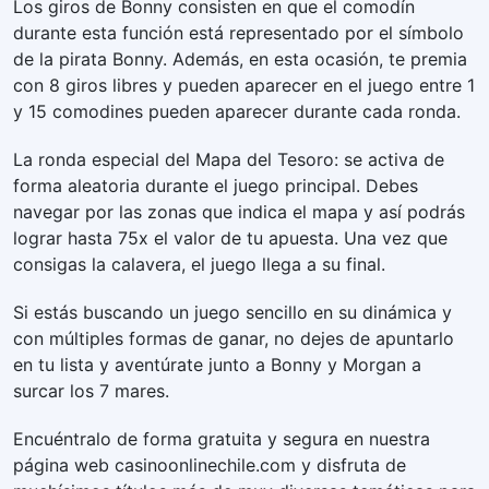
Los giros de Bonny consisten en que el comodín
durante esta función está representado por el símbolo
de la pirata Bonny. Además, en esta ocasión, te premia
con 8 giros libres y pueden aparecer en el juego entre 1
y 15 comodines pueden aparecer durante cada ronda.
La ronda especial del Mapa del Tesoro: se activa de
forma aleatoria durante el juego principal. Debes
navegar por las zonas que indica el mapa y así podrás
lograr hasta 75x el valor de tu apuesta. Una vez que
consigas la calavera, el juego llega a su final.
Si estás buscando un juego sencillo en su dinámica y
con múltiples formas de ganar, no dejes de apuntarlo
en tu lista y aventúrate junto a Bonny y Morgan a
surcar los 7 mares.
Encuéntralo de forma gratuita y segura en nuestra
página web casinoonlinechile.com y disfruta de