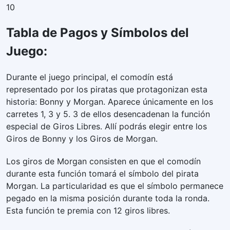
10
Tabla de Pagos y Símbolos del
Juego:
Durante el juego principal, el comodín está
representado por los piratas que protagonizan esta
historia: Bonny y Morgan. Aparece únicamente en los
carretes 1, 3 y 5. 3 de ellos desencadenan la función
especial de Giros Libres. Allí podrás elegir entre los
Giros de Bonny y los Giros de Morgan.
Los giros de Morgan consisten en que el comodín
durante esta función tomará el símbolo del pirata
Morgan. La particularidad es que el símbolo permanece
pegado en la misma posición durante toda la ronda.
Esta función te premia con 12 giros libres.