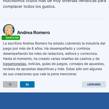
muchísimos títulos más de muy diversas temáticas para
complacer todos los gustos.
Andrea Romero
La escritora Andrea Romero ha estado cubriendo la industria del
juego por más de 8 años. Ha desempeñado y continúa
desempeñando los roles de redactora, editora y correctora.
Hasta el momento, ha creado varias reseñas de casinos y de
tragamonedas
, noticias, guías de juegos, consejos de apuestas,
reviews de apuestas deportivas y más. Estas sólo son algunas
de sus creaciones que vale la pena mencionar.
LEER MÁS