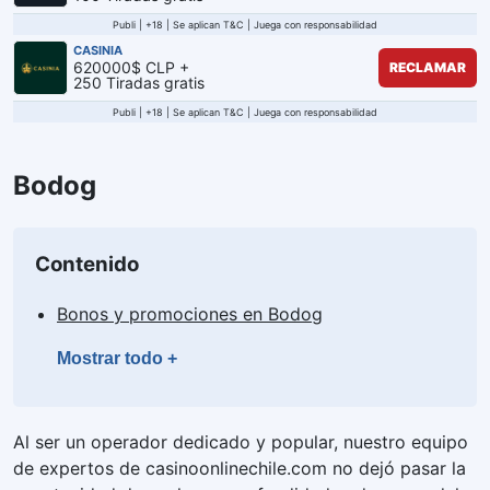
Publi | +18 | Se aplican T&C | Juega con responsabilidad
CASINIA
620000$ CLP +
RECLAMAR
250 Tiradas gratis
Publi | +18 | Se aplican T&C | Juega con responsabilidad
Bodog
Contenido
Bonos y promociones en Bodog
Mostrar todo +
Al ser un operador dedicado y popular, nuestro equipo
de expertos de casinoonlinechile.com no dejó pasar la