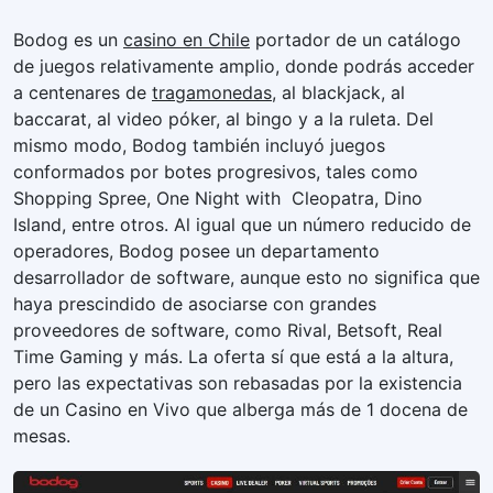
Bodog es un
casino en Chile
portador de un catálogo
de juegos relativamente amplio, donde podrás acceder
a centenares de
tragamonedas
, al blackjack, al
baccarat, al video póker, al bingo y a la ruleta. Del
mismo modo, Bodog también incluyó juegos
conformados por botes progresivos, tales como
Shopping Spree, One Night with Cleopatra, Dino
Island, entre otros. Al igual que un número reducido de
operadores, Bodog posee un departamento
desarrollador de software, aunque esto no significa que
haya prescindido de asociarse con grandes
proveedores de software, como Rival, Betsoft, Real
Time Gaming y más. La oferta sí que está a la altura,
pero las expectativas son rebasadas por la existencia
de un Casino en Vivo que alberga más de 1 docena de
mesas.