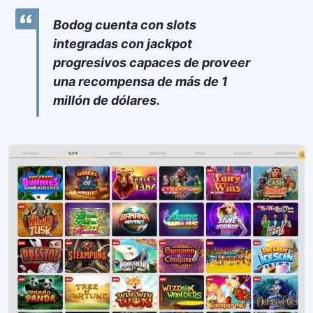
Bodog cuenta con slots
integradas con jackpot
progresivos capaces de proveer
una recompensa de más de 1
millón de dólares.