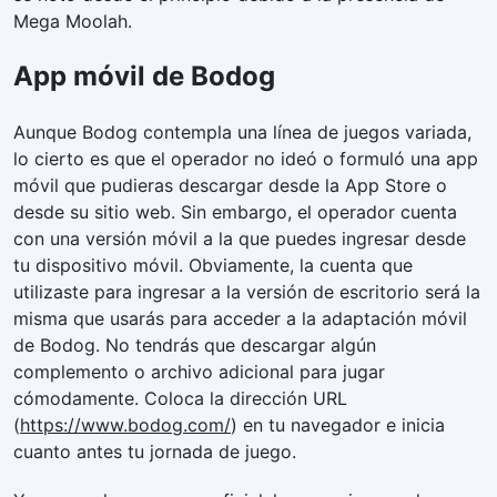
Mega Moolah.
App móvil de Bodog
Aunque Bodog contempla una línea de juegos variada,
lo cierto es que el operador no ideó o formuló una app
móvil que pudieras descargar desde la App Store o
desde su sitio web. Sin embargo, el operador cuenta
con una versión móvil a la que puedes ingresar desde
tu dispositivo móvil. Obviamente, la cuenta que
utilizaste para ingresar a la versión de escritorio será la
misma que usarás para acceder a la adaptación móvil
de Bodog. No tendrás que descargar algún
complemento o archivo adicional para jugar
cómodamente. Coloca la dirección URL
(
https://www.bodog.com/
) en tu navegador e inicia
cuanto antes tu jornada de juego.