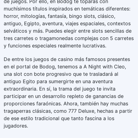
de juegos. Por ello, en Bodog te toparás con
muchísimos títulos inspirados en temáticas diferentes:
horror, mitologías, fantasía, bingo slots, clásico,
antiguo, Egipto, aventura, viajes espaciales, contextos
selváticos y más. Puedes elegir entre slots sencillas de
tres carretes o tragamonedas complejas con 5 carretes
y funciones especiales realmente lucrativas.
De entre los juegos de casino más famosos presentes
en el portal de Bodog, tenemos a A Night with Cleo,
una slot con bote progresivo que te trasladará al
antiguo Egito para sumergirte en una aventura
extraordinaria. En sí, la trama del juego te invita
participar en un desarrollo repleto de ganancias de
proporciones faraónicas. Ahora, también hay muchas
tragaperras clásicas, como 777 Deluxe, hechas a partir
de ese estilo tradicional que tanto fascina a los
jugadores.