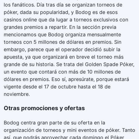
los fanáticos. Día tras día se organizan torneos de
póker, dada su popularidad, y Bodog es de esos
casinos online que da lugar a torneos exclusivos con
grandes premios a repartir. En la sección previa
mencionamos que Bodog organiza mensualmente
torneos con 5 millones de dólares en premios. Sin
embargo, parece que el operador decidió subir la
apuesta, ya que organizará en breve el torneo más
grande de su historia. Se trata del Golden Spade Póker,
un evento que contará con más de 10 millones de
dólares en premios. Eso sí, apresúrate, porque estará
vigente desde el 17 de octubre hasta el 18 de
noviembre.
Otras promociones y ofertas
Bodog centra gran parte de su oferta en la
organización de torneos y mini eventos de póker. Tanto
así, que podrás aprovechar cada domingo el Póker