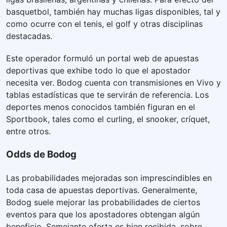
basquetbol, también hay muchas ligas disponibles, tal y
como ocurre con el tenis, el golf y otras disciplinas
destacadas.
Este operador formuló un portal web de apuestas
deportivas que exhibe todo lo que el apostador
necesita ver. Bodog cuenta con transmisiones en Vivo y
tablas estadísticas que te servirán de referencia. Los
deportes menos conocidos también figuran en el
Sportbook, tales como el curling, el snooker, críquet,
entre otros.
Odds de Bodog
Las probabilidades mejoradas son imprescindibles en
toda casa de apuestas deportivas. Generalmente,
Bodog suele mejorar las probabilidades de ciertos
eventos para que los apostadores obtengan algún
beneficio. Semejante oferta es bien recibida, sobre