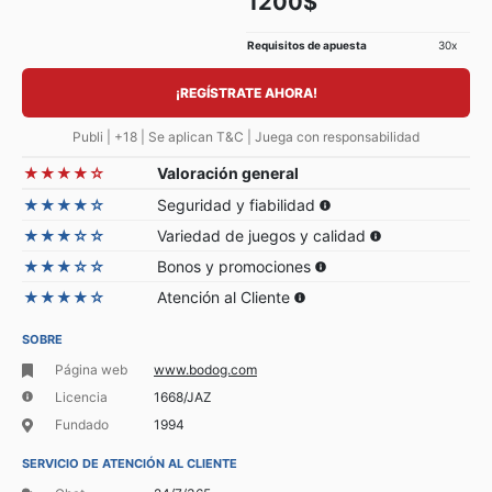
1200$
Requisitos de apuesta
30x
¡REGÍSTRATE AHORA!
Publi | +18 | Se aplican T&C | Juega con responsabilidad
★★★★☆
Valoración general
★★★★☆
Seguridad y fiabilidad
★★★☆☆
Variedad de juegos y calidad
★★★☆☆
Bonos y promociones
★★★★☆
Atención al Cliente
SOBRE
Página web
www.bodog.com
Licencia
1668/JAZ
Fundado
1994
SERVICIO DE ATENCIÓN AL CLIENTE