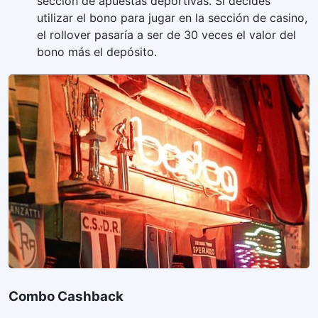
sección de apuestas deportivas. Si decides
utilizar el bono para jugar en la sección de casino,
el rollover pasaría a ser de 30 veces el valor del
bono más el depósito.
Combo Cashback