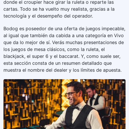
donde el croupier hace girar la ruleta o reparte las
cartas. Todo se ha vuelto muy realista, gracias a la
tecnología y el desempeño del operador.
Bodog es poseedor de una oferta de juegos impecable,
al igual que también da cabida a una categoría en Vivo
que da lo mejor de sí. Verás muchas presentaciones de
los juegos de mesa clásicos, como la ruleta, el
blackjack, el super 6 y el baccarat. Y, como suele ser,
esta sección consta de un resumen detallado que
muestra el nombre del dealer y los límites de apuesta.