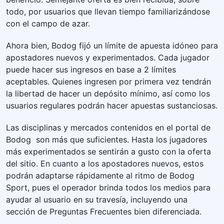
todo, por usuarios que llevan tiempo familiarizándose
con el campo de azar.
Ahora bien, Bodog fijó un límite de apuesta idóneo para
apostadores nuevos y experimentados. Cada jugador
puede hacer sus ingresos en base a 2 límites
aceptables. Quienes ingresen por primera vez tendrán
la libertad de hacer un depósito mínimo, así como los
usuarios regulares podrán hacer apuestas sustanciosas.
Las disciplinas y mercados contenidos en el portal de
Bodog son más que suficientes. Hasta los jugadores
más experimentados se sentirán a gusto con la oferta
del sitio. En cuanto a los apostadores nuevos, estos
podrán adaptarse rápidamente al ritmo de Bodog
Sport, pues el operador brinda todos los medios para
ayudar al usuario en su travesía, incluyendo una
sección de Preguntas Frecuentes bien diferenciada.