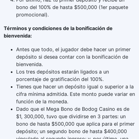
bono del 100% de hasta $500,000 (1er paquete
promocional).
Términos y condiciones de la bonificación de
bienvenida:
Antes que todo, el jugador debe hacer un primer
depósito si desea contar con la bonificación de
bienvenida.
Los tres depósitos estarán ligados a un
porcentaje de gratificación del 100%.
Tienes que hacer un depósito igual o superior a la
cifra mínima admitida. Este monto puede variar en
función de la moneda.
Dado que el Mega Bono de Bodog Casino es de
$1, 300,000, tuvo que dividirse en 3 partes: un
bono de hasta $500,000 que aplica para el primer
depósito; un segundo bono de hasta $400,000
vinculado al segundo ingreso; y, por último, una