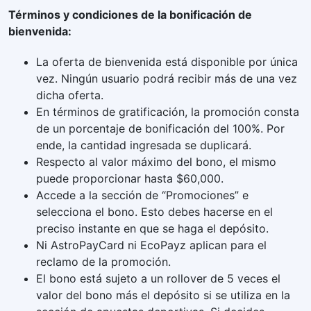
Términos y condiciones de la bonificación de
bienvenida:
La oferta de bienvenida está disponible por única
vez. Ningún usuario podrá recibir más de una vez
dicha oferta.
En términos de gratificación, la promoción consta
de un porcentaje de bonificación del 100%. Por
ende, la cantidad ingresada se duplicará.
Respecto al valor máximo del bono, el mismo
puede proporcionar hasta $60,000.
Accede a la sección de “Promociones” e
selecciona el bono. Esto debes hacerse en el
preciso instante en que se haga el depósito.
Ni AstroPayCard ni EcoPayz aplican para el
reclamo de la promoción.
El bono está sujeto a un rollover de 5 veces el
valor del bono más el depósito si se utiliza en la