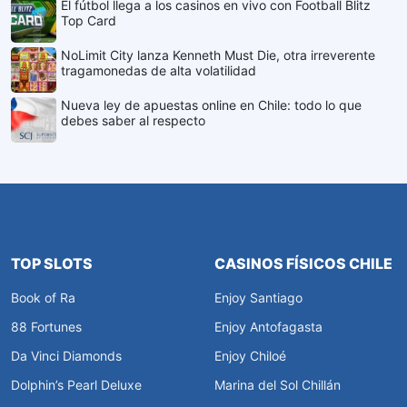
El fútbol llega a los casinos en vivo con Football Blitz
Top Card
NoLimit City lanza Kenneth Must Die, otra irreverente
tragamonedas de alta volatilidad
Nueva ley de apuestas online en Chile: todo lo que
debes saber al respecto
TOP SLOTS
CASINOS FÍSICOS CHILE
Book of Ra
Enjoy Santiago
88 Fortunes
Enjoy Antofagasta
Da Vinci Diamonds
Enjoy Chiloé
Dolphin’s Pearl Deluxe
Marina del Sol Chillán