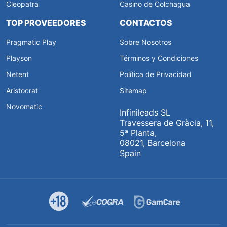
Cleopatra
Casino de Colchagua
TOP PROVEEDORES
CONTACTOS
Pragmatic Play
Sobre Nosotros
Playson
Términos y Condiciones
Netent
Política de Privacidad
Aristocrat
Sitemap
Novomatic
Infinileads SL
Travessera de Gràcia, 11,
5ª Planta,
08021, Barcelona
Spain