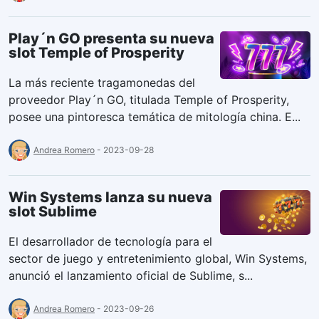
Play´n GO presenta su nueva
slot Temple of Prosperity
La más reciente tragamonedas del
proveedor Play´n GO, titulada Temple of Prosperity,
posee una pintoresca temática de mitología china. E...
Andrea Romero
- 2023-09-28
Win Systems lanza su nueva
slot Sublime
El desarrollador de tecnología para el
sector de juego y entretenimiento global, Win Systems,
anunció el lanzamiento oficial de Sublime, s...
Andrea Romero
- 2023-09-26