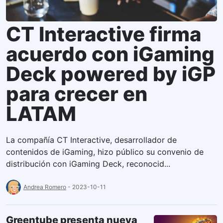
CT Interactive firma
acuerdo con iGaming
Deck powered by iGP
para crecer en
LATAM
La compañía CT Interactive, desarrollador de
contenidos de iGaming, hizo público su convenio de
distribución con iGaming Deck, reconocid...
Andrea Romero
- 2023-10-11
Greentube presenta nueva