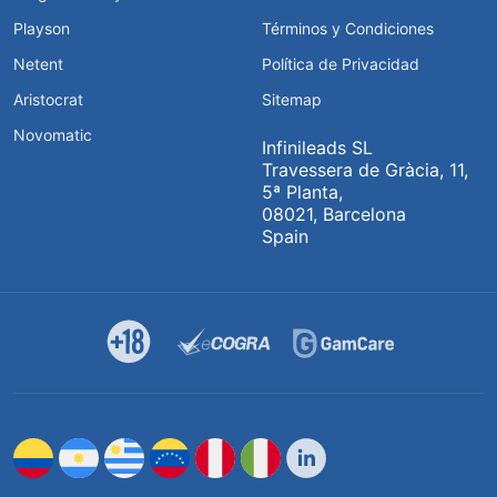
Playson
Términos y Condiciones
Netent
Política de Privacidad
Aristocrat
Sitemap
Novomatic
Infinileads SL
Travessera de Gràcia, 11,
5ª Planta,
08021, Barcelona
Spain