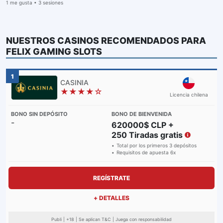
1 me gusta • 3 sesiones
NUESTROS CASINOS RECOMENDADOS PARA
FELIX GAMING SLOTS
1
★★★★☆
Licencia chilena
-
620000$ CLP +
250 Tiradas gratis
Total por los primeros 3 depósitos
Requisitos de apuesta 6x
REGÍSTRATE
+ DETALLES
Publi | +18 | Se aplican T&C | Juega con responsabilidad