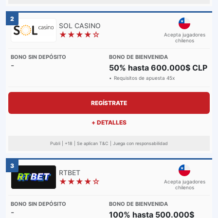
2
★★★★☆
Acepta jugadores
chilenos
-
50% hasta 600.000$ CLP
Requisitos de apuesta 45x
REGÍSTRATE
+ DETALLES
Publi | +18 | Se aplican T&C | Juega con responsabilidad
3
★★★★☆
Acepta jugadores
chilenos
-
100% hasta 500.000$