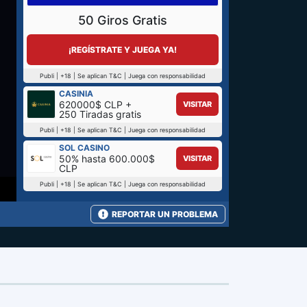
50 Giros Gratis
¡REGÍSTRATE Y JUEGA YA!
Publi | +18 | Se aplican T&C | Juega con responsabilidad
CASINIA
620000$ CLP +
VISITAR
250 Tiradas gratis
Publi | +18 | Se aplican T&C | Juega con responsabilidad
SOL CASINO
50% hasta 600.000$
VISITAR
CLP
Publi | +18 | Se aplican T&C | Juega con responsabilidad
REPORTAR UN PROBLEMA