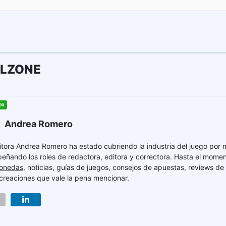
LZONE
Andrea Romero
itora Andrea Romero ha estado cubriendo la industria del juego po
ñando los roles de redactora, editora y correctora. Hasta el momen
onedas
, noticias, guías de juegos, consejos de apuestas, reviews d
creaciones que vale la pena mencionar.