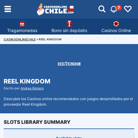
7
Tragamonedas
Bono sin depósito
Casinos Online
CASINOONLINECHILE
»
REEL KINGDOM
REEL KINGDOM
Escrito por
Andrea Romero
Descubre los Casinos online recomendados con juegos desarrollados por el
proveedor Reel Kingdom.
SLOTS LIBRARY SUMMARY