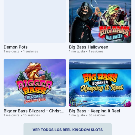
Demon Pots
Big Bass Halloween
1 me gusta • 1 sesiones
1 me gusta • 1 sesiones
Bigger Bass Blizzard - Christmas Catch
Big Bass - Keeping it Reel
1 me gusta • 15 sesiones
1 me gusta • 36 sesiones
VER TODOS LOS REEL KINGDOM SLOTS