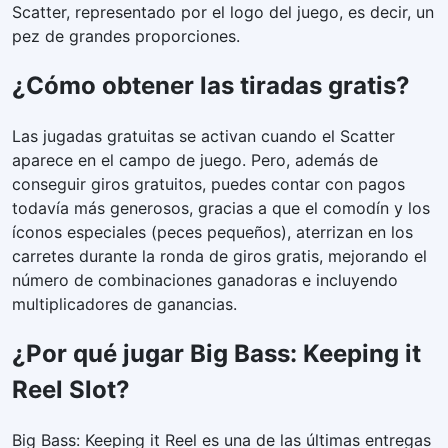
Scatter, representado por el logo del juego, es decir, un
pez de grandes proporciones.
¿Cómo obtener las tiradas gratis?
Las jugadas gratuitas se activan cuando el Scatter
aparece en el campo de juego. Pero, además de
conseguir giros gratuitos, puedes contar con pagos
todavía más generosos, gracias a que el comodín y los
íconos especiales (peces pequeños), aterrizan en los
carretes durante la ronda de giros gratis, mejorando el
número de combinaciones ganadoras e incluyendo
multiplicadores de ganancias.
¿Por qué jugar Big Bass: Keeping it
Reel Slot?
Big Bass: Keeping it Reel es una de las últimas entregas