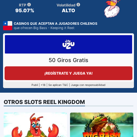
RTP
Volatilidad
95.07%
ALTO
CASINOS QUE ACEPTAN A JUGADORES CHILENOS
que ofrecen Big Bass - Keeping it Reel:
50 Giros Gratis
¡REGÍSTRATE Y JUEGA YA!
Publi | +18 | Se aplican T&C | Juega con responsabilidad
OTROS SLOTS REEL KINGDOM