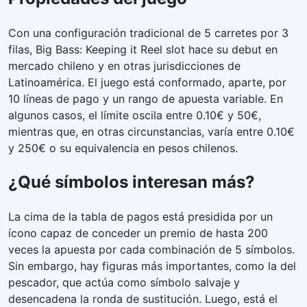
Con una configuración tradicional de 5 carretes por 3
filas, Big Bass: Keeping it Reel slot hace su debut en
mercado chileno y en otras jurisdicciones de
Latinoamérica. El juego está conformado, aparte, por
10 líneas de pago y un rango de apuesta variable. En
algunos casos, el límite oscila entre 0.10€ y 50€,
mientras que, en otras circunstancias, varía entre 0.10€
y 250€ o su equivalencia en pesos chilenos.
¿Qué símbolos interesan más?
La cima de la tabla de pagos está presidida por un
ícono capaz de conceder un premio de hasta 200
veces la apuesta por cada combinación de 5 símbolos.
Sin embargo, hay figuras más importantes, como la del
pescador, que actúa como símbolo salvaje y
desencadena la ronda de sustitución. Luego, está el