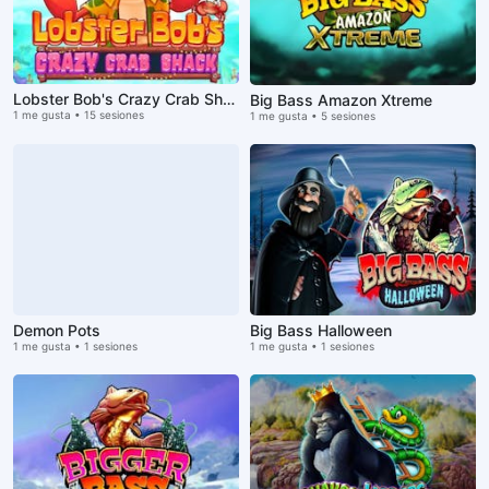
Lobster Bob's Crazy Crab Shack
Big Bass Amazon Xtreme
1 me gusta • 15 sesiones
1 me gusta • 5 sesiones
Demon Pots
Big Bass Halloween
1 me gusta • 1 sesiones
1 me gusta • 1 sesiones