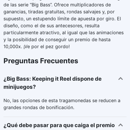
de las serie “Big Bass”. Ofrece multiplicadores de
ganancias, tiradas gratuitas, rondas salvajes y, por
supuesto, un estupendo límite de apuesta por giro. El
diseño, como el de sus antecesores, resulta
particularmente atractivo, al igual que las animaciones
y la posibilidad de conseguir un premio de hasta
10,000x. ¡Ve por el pez gordo!
Preguntas Frecuentes
¿Big Bass: Keeping it Reel dispone de
minijuegos?
No, las opciones de esta tragamonedas se reducen a
grandes rondas de bonificación.
¿Qué debe pasar para que caiga el premio