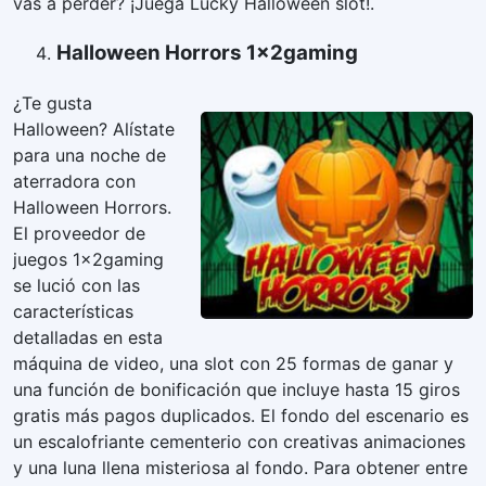
vas a perder? ¡Juega Lucky Halloween slot!.
Halloween Horrors 1x2gaming
¿Te gusta
Halloween? Alístate
para una noche de
aterradora con
Halloween Horrors.
El proveedor de
juegos 1x2gaming
se lució con las
características
detalladas en esta
máquina de video, una slot con 25 formas de ganar y
una función de bonificación que incluye hasta 15 giros
gratis más pagos duplicados. El fondo del escenario es
un escalofriante cementerio con creativas animaciones
y una luna llena misteriosa al fondo. Para obtener entre