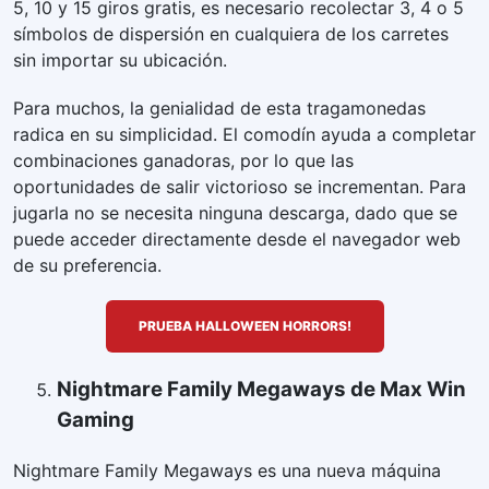
5, 10 y 15 giros gratis, es necesario recolectar 3, 4 o 5
símbolos de dispersión en cualquiera de los carretes
sin importar su ubicación.
Para muchos, la genialidad de esta tragamonedas
radica en su simplicidad. El comodín ayuda a completar
combinaciones ganadoras, por lo que las
oportunidades de salir victorioso se incrementan. Para
jugarla no se necesita ninguna descarga, dado que se
puede acceder directamente desde el navegador web
de su preferencia.
PRUEBA HALLOWEEN HORRORS!
Nightmare Family Megaways de Max Win
Gaming
Nightmare Family Megaways es una nueva máquina