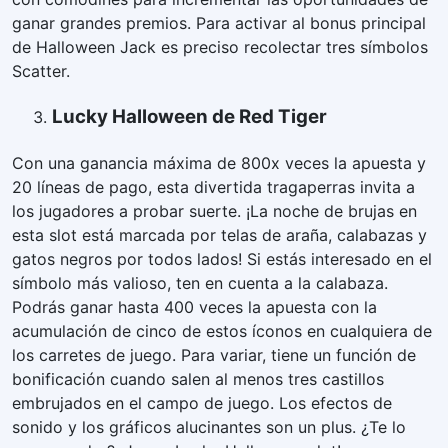
ganar grandes premios. Para activar al bonus principal
de Halloween Jack es preciso recolectar tres símbolos
Scatter.
Lucky Halloween de Red Tiger
Con una ganancia máxima de 800x veces la apuesta y
20 líneas de pago, esta divertida tragaperras invita a
los jugadores a probar suerte. ¡La noche de brujas en
esta slot está marcada por telas de araña, calabazas y
gatos negros por todos lados! Si estás interesado en el
símbolo más valioso, ten en cuenta a la calabaza.
Podrás ganar hasta 400 veces la apuesta con la
acumulación de cinco de estos íconos en cualquiera de
los carretes de juego. Para variar, tiene un función de
bonificación cuando salen al menos tres castillos
embrujados en el campo de juego. Los efectos de
sonido y los gráficos alucinantes son un plus. ¿Te lo