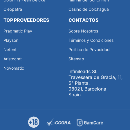
Cleopatra
Casino de Colchagua
TOP PROVEEDORES
CONTACTOS
Pragmatic Play
Sobre Nosotros
Playson
Términos y Condiciones
Netent
Política de Privacidad
Aristocrat
Sitemap
Novomatic
Infinileads SL
Travessera de Gràcia, 11,
5ª Planta,
08021, Barcelona
Spain