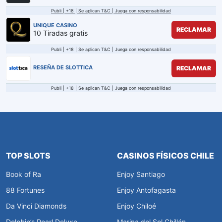
Publi | +18 | Se aplican T&C | Juega con responsabilidad
UNIQUE CASINO
RECLAMAR
10 Tiradas gratis
Publi | +18 | Se aplican T&C | Juega con responsabilidad
RESEÑA DE SLOTTICA
RECLAMAR
Publi | +18 | Se aplican T&C | Juega con responsabilidad
TOP SLOTS
CASINOS FÍSICOS CHILE
Book of Ra
Enjoy Santiago
88 Fortunes
Enjoy Antofagasta
Da Vinci Diamonds
Enjoy Chiloé
Dolphin’s Pearl Deluxe
Marina del Sol Chillán