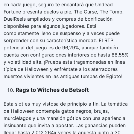
en cada juego, seguro te encantará que Undead
Fortune presenta duelos a pie, The Curse, The Tomb,
DuelReels ampliados y compras de bonificación
disponibles para algunos jugadores. Está
completamente lleno de suspenso y a veces puede
sorprender con su característica mordaz. El RTP
potencial del juego es de 96,29%, aunque también
cuenta con configuraciones inferiores de hasta 88,55%
y volatilidad alta. ¡Prueba esta tragamonedas en línea
típica de Halloween y enfréntate a los aterradores
muertos vivientes en las antiguas tumbas de Egipto!
Rags to Witches de Betsoft
Esta slot es muy vistosa de principio a fin. La temática
de Halloween contempla gatos negros, brujas,
murciélagos y una mansión gótica con una apariencia
insinuante que invita a apostar. Las ganancias pueden
llegar hasta 2,012,264x veces la apuesta junto a 30