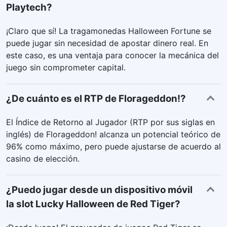
Playtech?
¡Claro que sí! La tragamonedas Halloween Fortune se
puede jugar sin necesidad de apostar dinero real. En
este caso, es una ventaja para conocer la mecánica del
juego sin comprometer capital.
¿De cuánto es el RTP de Florageddon!?
El Índice de Retorno al Jugador (RTP por sus siglas en
inglés) de Florageddon! alcanza un potencial teórico de
96% como máximo, pero puede ajustarse de acuerdo al
casino de elección.
¿Puedo jugar desde un dispositivo móvil
la slot Lucky Halloween de Red Tiger?