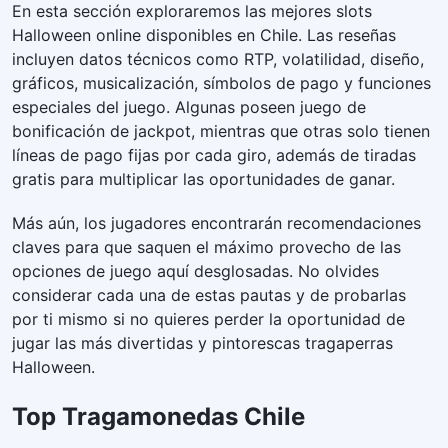
En esta sección exploraremos las mejores slots
Halloween online disponibles en Chile. Las reseñas
incluyen datos técnicos como RTP, volatilidad, diseño,
gráficos, musicalización, símbolos de pago y funciones
especiales del juego. Algunas poseen juego de
bonificación de jackpot, mientras que otras solo tienen
líneas de pago fijas por cada giro, además de tiradas
gratis para multiplicar las oportunidades de ganar.
Más aún, los jugadores encontrarán recomendaciones
claves para que saquen el máximo provecho de las
opciones de juego aquí desglosadas. No olvides
considerar cada una de estas pautas y de probarlas
por ti mismo si no quieres perder la oportunidad de
jugar las más divertidas y pintorescas tragaperras
Halloween.
Top Tragamonedas Chile