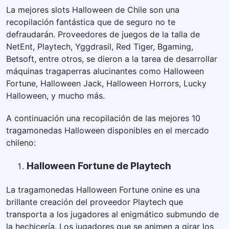
La mejores slots Halloween de Chile son una
recopilación fantástica que de seguro no te
defraudarán. Proveedores de juegos de la talla de
NetEnt, Playtech, Yggdrasil, Red Tiger, Bgaming,
Betsoft, entre otros, se dieron a la tarea de desarrollar
máquinas tragaperras alucinantes como Halloween
Fortune, Halloween Jack, Halloween Horrors, Lucky
Halloween, y mucho más.
A continuación una recopilación de las mejores 10
tragamonedas Halloween disponibles en el mercado
chileno:
Halloween Fortune de Playtech
La tragamonedas Halloween Fortune onine es una
brillante creación del proveedor Playtech que
transporta a los jugadores al enigmático submundo de
la hechicería. Los jugadores que se animen a girar los