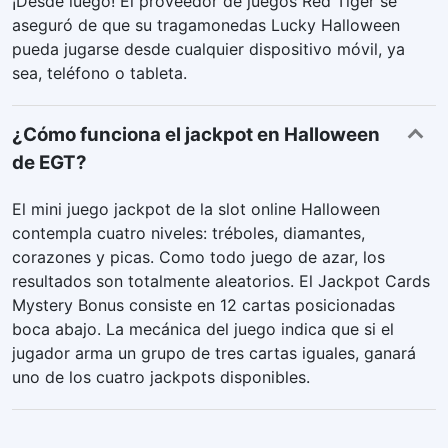
¡Desde luego! El proveedor de juegos Red Tiger se
aseguró de que su tragamonedas Lucky Halloween
pueda jugarse desde cualquier dispositivo móvil, ya
sea, teléfono o tableta.
¿Cómo funciona el jackpot en Halloween
de EGT?
El mini juego jackpot de la slot online Halloween
contempla cuatro niveles: tréboles, diamantes,
corazones y picas. Como todo juego de azar, los
resultados son totalmente aleatorios. El Jackpot Cards
Mystery Bonus consiste en 12 cartas posicionadas
boca abajo. La mecánica del juego indica que si el
jugador arma un grupo de tres cartas iguales, ganará
uno de los cuatro jackpots disponibles.