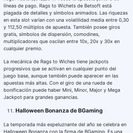
líneas de pago. Rags to Wichets de Betsoft está
plagada de detalles y símbolos animados. Las riquezas
en esta slot varían con una volatilidad media entre 0,30
y 112,50 múltiplos de apuesta. También posee giros
gratis, símbolos de dispersión, comodines,
multiplicadores que oscilan entre 10x, 20x y 30x en
cualquier premio.
La mecánica de Rags to Wiches tiene jackpots
progresivos que se activan en cualquier punto del
juego base, aunque también puede aparecer en las
apuestas más altas. Con el giro de una rueda de
bonificación puede haber Mini, Minor, Major y Mega
Jackpot para grandes ganancias.
Halloween Bonanza de BGaming
La temporada más espeluznante del año se celebra en
Halloween Bonanza con la firma de BGaming. Es una