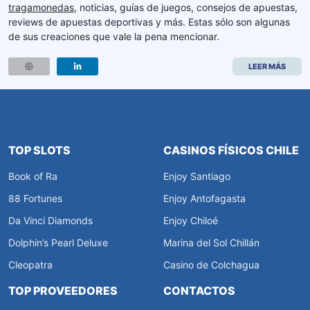
tragamonedas
, noticias, guías de juegos, consejos de apuestas,
reviews de apuestas deportivas y más. Estas sólo son algunas
de sus creaciones que vale la pena mencionar.
LEER MÁS
TOP SLOTS
CASINOS FÍSICOS CHILE
Book of Ra
Enjoy Santiago
88 Fortunes
Enjoy Antofagasta
Da Vinci Diamonds
Enjoy Chiloé
Dolphin’s Pearl Deluxe
Marina del Sol Chillán
Cleopatra
Casino de Colchagua
TOP PROVEEDORES
CONTACTOS