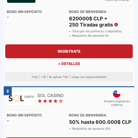
-
620000$ CLP +
250 Tiradas gratis
Total por los primeros 3 depósitos
Requisitos de apuesta 6x
REGÍSTRATE
+ DETALLES
Publi | +18 | Se aplican T&C | Juega con responsabilidad
2
★★★★☆
Acepta jugadores
chilenos
-
50% hasta 600.000$ CLP
Requisitos de apuesta 45x