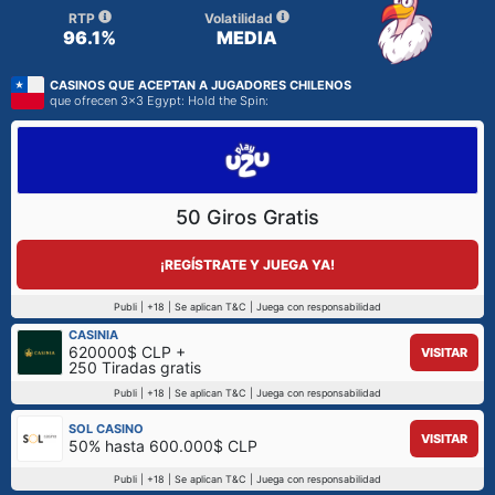
RTP
Volatilidad
96.1%
MEDIA
CASINOS QUE ACEPTAN A JUGADORES CHILENOS
que ofrecen 3x3 Egypt: Hold the Spin:
50 Giros Gratis
¡REGÍSTRATE Y JUEGA YA!
Publi | +18 | Se aplican T&C | Juega con responsabilidad
CASINIA
620000$ CLP +
VISITAR
250 Tiradas gratis
Publi | +18 | Se aplican T&C | Juega con responsabilidad
SOL CASINO
VISITAR
50% hasta 600.000$ CLP
Publi | +18 | Se aplican T&C | Juega con responsabilidad