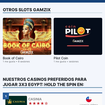
OTROS SLOTS GAMZIX
Book of Cairo
Pilot Coin
1 me gusta • 8 sesiones
1 me gusta • sesiones
NUESTROS CASINOS PREFERIDOS PARA
JUGAR
3X3 EGYPT: HOLD THE SPIN
EN:
1
★★★★☆
Licencia chilena