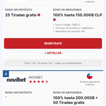
chilenos
25 Tiradas gratis
100% hasta 150.000$ CLP
Usa el código:
CWCL2
Total por los primeros 1 depósitos
Requisitos de apuesta 35x
REGÍSTRATE
+ DETALLES
Publi | +18 | Se aplican T&C | Juega con responsabilidad
2
★★★★☆
Acepta jugadores
chilenos
-
100% hasta 200.000$ +
50 Tiradas gratis