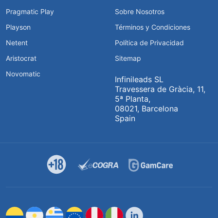
Pragmatic Play
Sobre Nosotros
Playson
Términos y Condiciones
Netent
Política de Privacidad
Aristocrat
Sitemap
Novomatic
Infinileads SL
Travessera de Gràcia, 11,
5ª Planta,
08021, Barcelona
Spain