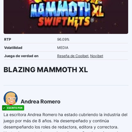
RTP
96.09%
Volatilidad
MEDIA
Juega de verdad en
Reseña de Coolbet
,
Novibet
BLAZING MAMMOTH XL
Andrea Romero
La escritora Andrea Romero ha estado cubriendo la industria del
juego por más de 8 años. Ha desempeñado y continúa
desempeñando los roles de redactora, editora y correctora.