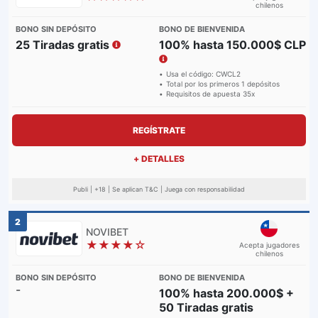
chilenos
25 Tiradas gratis
100% hasta 150.000$ CLP
Usa el código:
CWCL2
Total por los primeros 1 depósitos
Requisitos de apuesta 35x
REGÍSTRATE
+ DETALLES
Publi | +18 | Se aplican T&C | Juega con responsabilidad
2
★★★★☆
Acepta jugadores
chilenos
-
100% hasta 200.000$ +
50 Tiradas gratis