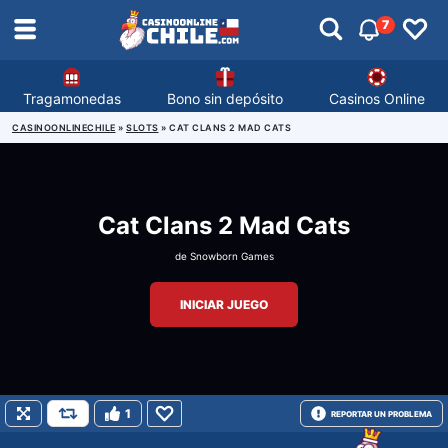
7
Tragamonedas
Bono sin depósito
Casinos Online
CASINOONLINECHILE
»
SLOTS
»
CAT CLANS 2 MAD CATS
Cat Clans 2 Mad Cats
de
Snowborn Games
INICIAR JUEGO
1
REPORTAR UN PROBLEMA