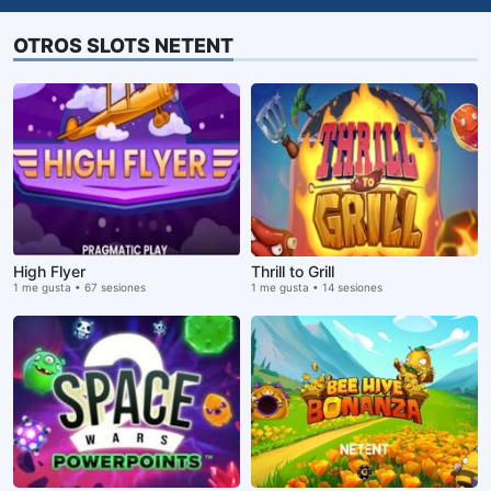
OTROS SLOTS NETENT
High Flyer
Thrill to Grill
1 me gusta • 67 sesiones
1 me gusta • 14 sesiones