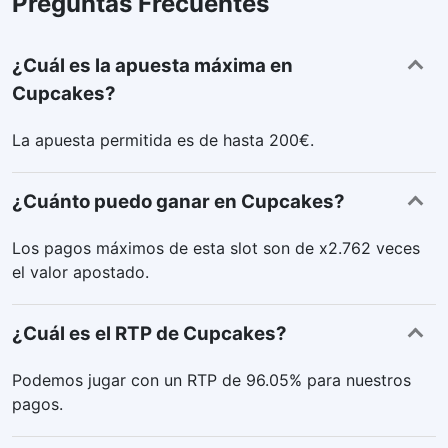
Preguntas Frecuentes
¿Cuál es la apuesta máxima en
Cupcakes?
La apuesta permitida es de hasta 200€.
¿Cuánto puedo ganar en Cupcakes?
Los pagos máximos de esta slot son de x2.762 veces
el valor apostado.
¿Cuál es el RTP de Cupcakes?
Podemos jugar con un RTP de 96.05% para nuestros
pagos.