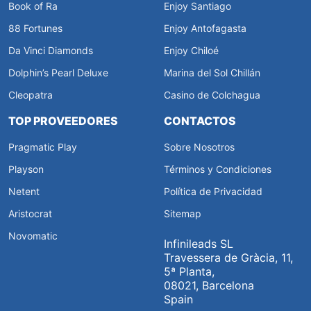
Book of Ra
Enjoy Santiago
88 Fortunes
Enjoy Antofagasta
Da Vinci Diamonds
Enjoy Chiloé
Dolphin’s Pearl Deluxe
Marina del Sol Chillán
Cleopatra
Casino de Colchagua
TOP PROVEEDORES
CONTACTOS
Pragmatic Play
Sobre Nosotros
Playson
Términos y Condiciones
Netent
Política de Privacidad
Aristocrat
Sitemap
Novomatic
Infinileads SL
Travessera de Gràcia, 11,
5ª Planta,
08021, Barcelona
Spain