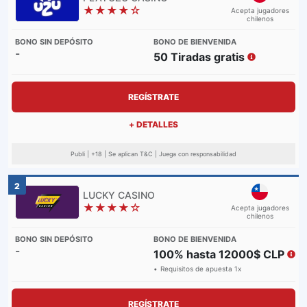
★★★★☆
Acepta jugadores
chilenos
-
50 Tiradas gratis
REGÍSTRATE
+ DETALLES
Publi | +18 | Se aplican T&C | Juega con responsabilidad
2
★★★★☆
Acepta jugadores
chilenos
-
100% hasta 12000$ CLP
Requisitos de apuesta 1x
REGÍSTRATE