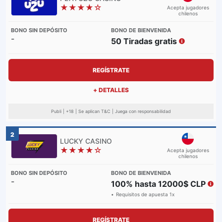
★★★★☆
Acepta jugadores
chilenos
-
50 Tiradas gratis
REGÍSTRATE
+ DETALLES
Publi | +18 | Se aplican T&C | Juega con responsabilidad
2
★★★★☆
Acepta jugadores
chilenos
-
100% hasta 12000$ CLP
Requisitos de apuesta 1x
REGÍSTRATE