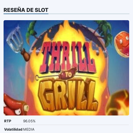
RESEÑA DE SLOT
RTP
96.05%
Volatilidad
MEDIA