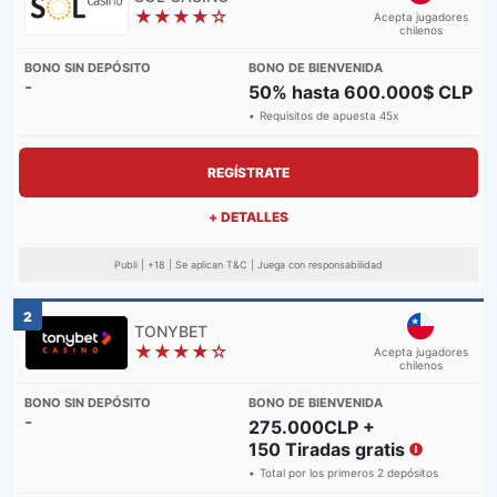
★★★★☆
Acepta jugadores
chilenos
-
50% hasta 600.000$ CLP
Requisitos de apuesta 45x
REGÍSTRATE
+ DETALLES
Publi | +18 | Se aplican T&C | Juega con responsabilidad
2
★★★★☆
Acepta jugadores
chilenos
-
275.000CLP +
150 Tiradas gratis
Total por los primeros 2 depósitos