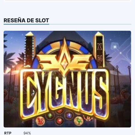
RESEÑA DE SLOT
RTP
94%