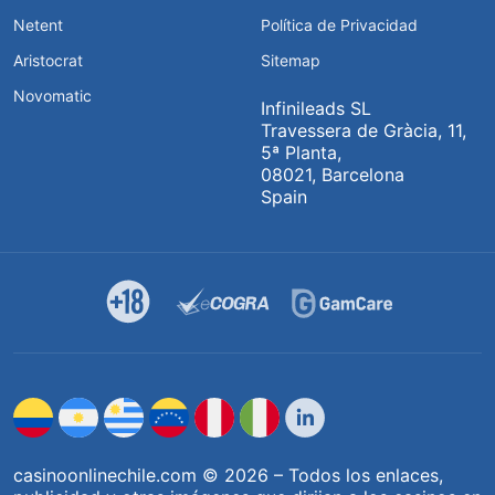
Netent
Política de Privacidad
Aristocrat
Sitemap
Novomatic
Infinileads SL
Travessera de Gràcia, 11,
5ª Planta,
08021, Barcelona
Spain
casinoonlinechile.com © 2026 – Todos los enlaces,