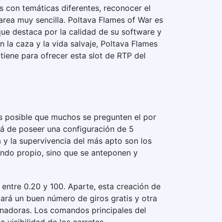
s con temáticas diferentes, reconocer el
area muy sencilla. Poltava Flames of War es
ue destaca por la calidad de su software y
 la caza y la vida salvaje, Poltava Flames
iene para ofrecer esta slot de RTP del
Es posible que muchos se pregunten el por
llá de poseer una configuración de 5
 y la supervivencia del más apto son los
fondo propio, sino que se anteponen y
entre 0.20 y 100. Aparte, esta creación de
gará un buen número de giros gratis y otra
nadoras. Los comandos principales del
 visibilidad de los carretes.