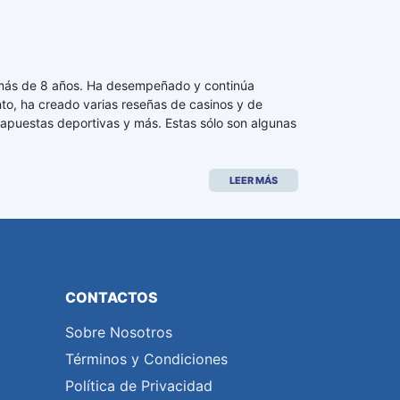
r más de 8 años. Ha desempeñado y continúa
to, ha creado varias reseñas de casinos y de
e apuestas deportivas y más. Estas sólo son algunas
LEER MÁS
CONTACTOS
Sobre Nosotros
Términos y Condiciones
Política de Privacidad