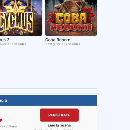
nus 3
Coba Reborn
usta • 18 sesiones
1 me gusta • 12 sesiones
ncia
REGÍSTRATE
Leer la reseña
res chilenos