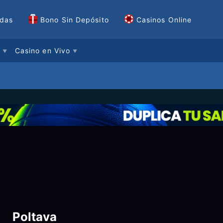
das
Bono Sin Depósito
Casinos Online
Casino en Vivo
▼
▼
Poltava