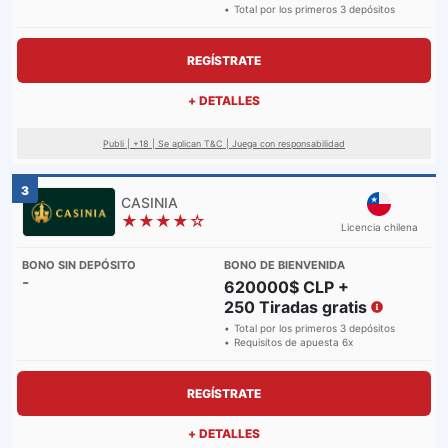
Total por los primeros 3 depósitos
REGÍSTRATE
+ DETALLES
Publi | +18 | Se aplican T&C | Juega con responsabilidad
3
★★★★☆
Licencia chilena
-
620000$ CLP +
250 Tiradas gratis
Total por los primeros 3 depósitos
Requisitos de apuesta 6x
REGÍSTRATE
+ DETALLES