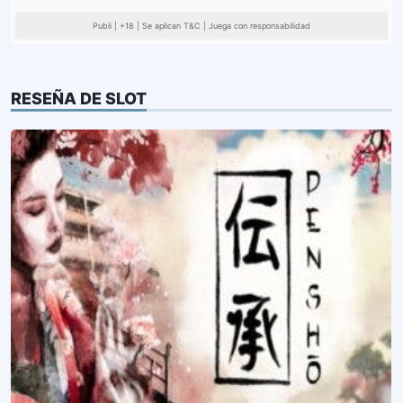
Publi | +18 | Se aplican T&C | Juega con responsabilidad
RESEÑA DE SLOT