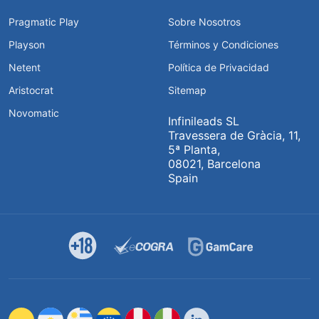
Pragmatic Play
Sobre Nosotros
Playson
Términos y Condiciones
Netent
Política de Privacidad
Aristocrat
Sitemap
Novomatic
Infinileads SL
Travessera de Gràcia, 11,
5ª Planta,
08021, Barcelona
Spain