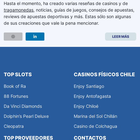
Hasta el momento, ha creado varias reseñas de casinos y de
tragamonedas
, noticias, guías de juegos, consejos de apuestas,
reviews de apuestas deportivas y más. Estas sólo son algunas
de sus creaciones que vale la pena mencionar.
LEER MÁS
TOP SLOTS
CASINOS FÍSICOS CHILE
Book of Ra
Enjoy Santiago
88 Fortunes
Enjoy Antofagasta
Da Vinci Diamonds
Enjoy Chiloé
Dolphin’s Pearl Deluxe
Marina del Sol Chillán
Cleopatra
Casino de Colchagua
TOP PROVEEDORES
CONTACTOS