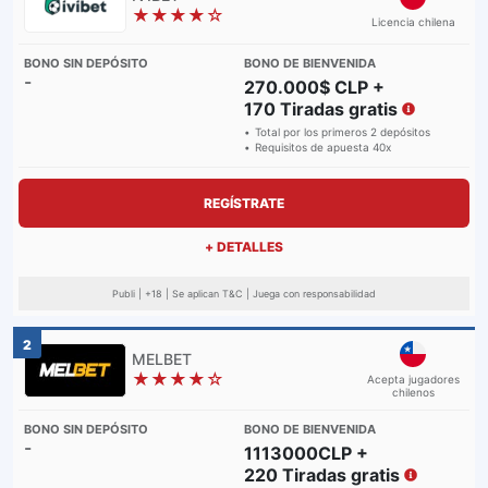
★★★★☆
Licencia chilena
-
270.000$ CLP +
170 Tiradas gratis
Total por los primeros 2 depósitos
Requisitos de apuesta 40x
REGÍSTRATE
+ DETALLES
Publi | +18 | Se aplican T&C | Juega con responsabilidad
2
★★★★☆
Acepta jugadores
chilenos
-
1113000CLP +
220 Tiradas gratis