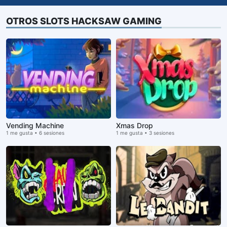
OTROS SLOTS HACKSAW GAMING
Vending Machine
Xmas Drop
1 me gusta • 6 sesiones
1 me gusta • 3 sesiones