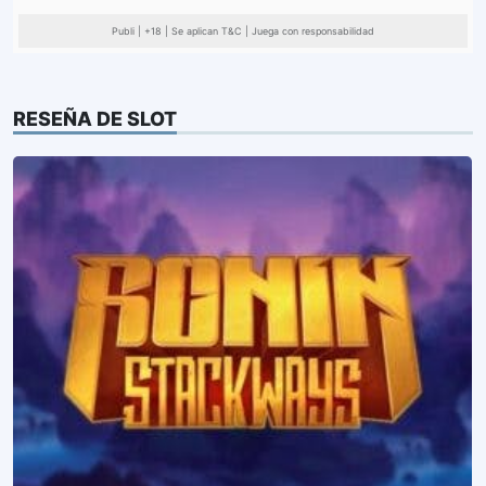
Publi | +18 | Se aplican T&C | Juega con responsabilidad
RESEÑA DE SLOT