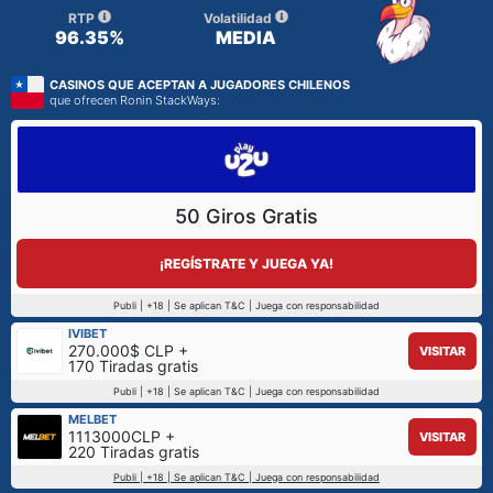
RTP
Volatilidad
96.35%
MEDIA
CASINOS QUE ACEPTAN A JUGADORES CHILENOS
que ofrecen Ronin StackWays:
50 Giros Gratis
¡REGÍSTRATE Y JUEGA YA!
Publi | +18 | Se aplican T&C | Juega con responsabilidad
IVIBET
270.000$ CLP +
VISITAR
170 Tiradas gratis
Publi | +18 | Se aplican T&C | Juega con responsabilidad
MELBET
1113000CLP +
VISITAR
220 Tiradas gratis
Publi | +18 | Se aplican T&C | Juega con responsabilidad