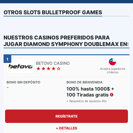
OTROS SLOTS BULLETPROOF GAMES
NUESTROS CASINOS PREFERIDOS PARA
JUGAR
DIAMOND SYMPHONY DOUBLEMAX
EN:
1
★★★★☆
Acepta jugadores
chilenos
-
100% hasta 1000$ +
100 Tiradas gratis
Requisitos de apuesta 40x
REGÍSTRATE
+ DETALLES