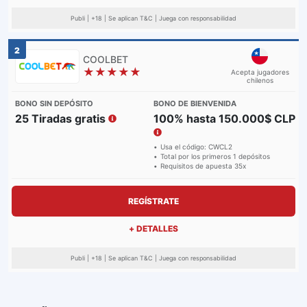
Publi | +18 | Se aplican T&C | Juega con responsabilidad
2
★★★★★
Acepta jugadores
chilenos
25 Tiradas gratis
100% hasta 150.000$ CLP
Usa el código:
CWCL2
Total por los primeros 1 depósitos
Requisitos de apuesta 35x
REGÍSTRATE
+ DETALLES
Publi | +18 | Se aplican T&C | Juega con responsabilidad